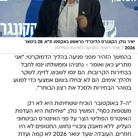
יאיר גולן, הקונגרס הליברלי הראשון באקספו ת"א, 28 בינואר
/
2026
אתר רשמי, התנועה לאיכות השילטון
בהמשך הזהיר מפני פגיעה בהליך הדמוקרטי: "אני
מתריע כאן ואומר - נתניהו וממשלתו ינסו לחבל
בבחירות הקרובות. הם ינסו לשבש, לזייף, לשקר
ולהלך אימים. הם לא יבחלו בשום אמצעי כדי לפגוע
בטוהר הבחירות ולסכל את רצון הבוחר".
"ה-7 באוקטובר הוכיח ששחיתות היא לא רק
מעטפות כסף", המשיך גולן. "שחיתות היא העדפת
האינטרס הפוליטי הצר על פני האינטרס הביטחוני
העליון. ללא מאבק ציבורי נחוש, החטופים לא היו
חוזרים. העובדה שעד ינואר 2026 לא קמה ועדת