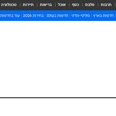
תרבות
סלבס
כסף
אוכל
בריאות
תיירות
טכנולוגיה
חדשות בארץ
פוליטי-מדיני
חדשות בעולם
בחירות 2026
עוד בחדשות
אירועים בארץ
פוליטיקה וממשל
המזרח התיכון
דעות ופרשנויו
חדשות פלילים ומשפט
יחסי חוץ
אירופה
סרי ושלזינגר
חינוך
אמריקה
פרויקטים מיוח
ישראלים בחו"ל
אסיה והפסיפיק
אסור לפספס
בריאות
אפריקה
מדע וסביבה
חברה ורווחה
הנחיות פיקוד 
ארכיון מדורים
זמני כניסת ש
לוח חופשות וח
לוח שנה
חדשות יהדות
חדשות המשפ