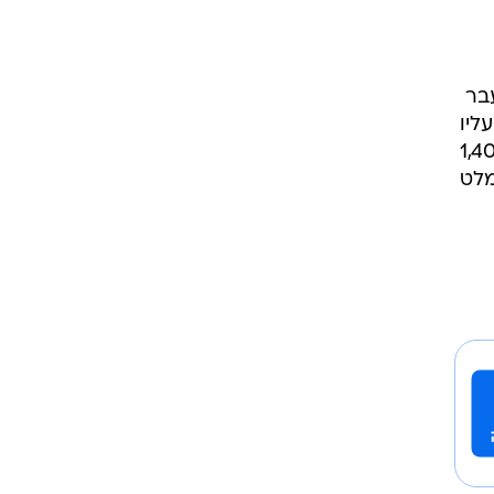
בר
ליו
ן, שחשש לחייו, פתח את הקופה ומסר לאגרונוב סכום של כ-1,400
מלט