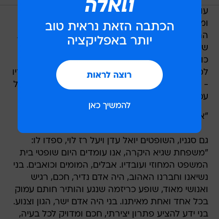
עוד אמר נשיא העליון כי שגיא היה דמות אהובה
ומרכזית במערכת המשפט, וכי כל מי שעבד עמו
התרשם מיכולותיו המקצועיות ומהכריזמה האנושית
שלו. "שופטים, עובדים, עורכי דין ואפילו נאשמים -
כולם נשבו בקסמו", אמר. בסיום דבריו פנה עמית
למשפחתו של שגיא - הוריו, אחיותיו, רעייתו יעל וילדיו
- ואמר כי מערכת המשפט כולה מרכינה ראש באבל
עמוק ותמשיך לעמוד לצד המשפחה.
"אנחנו נתגעגע אליו מאוד", סיכם.
גם סגניו, השופטים יואל עדן ויעל רז לוי, ספדו לו:
"משפחת שגיא היקרה, אנו עומדים היום שופטי בית
המשפט המחוזי ועובדיו. אבלים, המומים וכואבים. בני
נשיאנו וחברנו האהוב, היה אדם נדיר, חכם, רגיש
ואנושי מאוד, שופע כריזמה שנגע והותיר חותם עמוק
בכל אחד ואחת מאיתנו. בני היה אדם ישר, הגון וצנוע.
בני ידע להציע פתרון יצירתי, חכם ומדויק לכל בעיה,