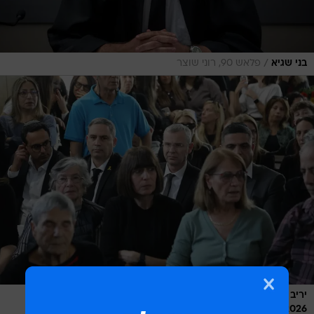
/
בני שגיא
פלאש 90, רוני שוצר
יריב לוין בהלוויתו של השופט בני שגיא ,קרית שאול ת"א, 5 בינואר
/
2026
TPS, גדעון מרקוביץ