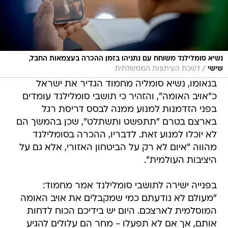
נשיא סומלילנד משוחח עם נתניהו בזמן ההכרה בעצמאות החבל,
/
שישי
לשכת העיתונות הממשלתית
בנאומו, נשיא סומליה מחמוד הגדיר את ישראל
כ"אויב האומה", והזהיר כי תושבי סומלילנד עומדים
בפני הזדמנות למנוע ממנה לבסס דריסת רגל
בארצם בטרם "תתפשט ותשתלט", שכן בהמשך הם
לא יוכלו למנוע זאת. לדבריו, ההכרה בסומלילנד
מהווה "איום לא רק על הביטחון האזורי, אלא גם על
היציבות העולמית".
בפנייה ישירה לתושבי סומלילנד אמר מחמוד:
"מעולם לא נודעתם כמי שמקבלים את אויב האומה
המוסלמית לארצכם. היום יש בידיכם הכוח לדחות
אותם, אך אם לא תפעלו - מחר הם עלולים להגיע