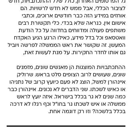
גל הפרסומים האחרון, כולל שלל ההתכתבויות, חדש
לציבור הכללי, אבל ממש לא חדש לרשויות. הם
אוחזים במידע הזה כבר חודשים ארוכים, וכתבי
אישום אין. כנראה שלא בכדי. כלי תקשורת רבים
משתפים פעולה ומדווחים בחדווה על כל הודעת
וואטסאפ וכל בדל מידע, כאילו הרגע הגיע האקדח
המעשן. זה שקושר את ראש הממשלה לפרשה ויוביל
גם אותו לחדר החקירות. על מנת לעשות זאת,
ההתכתבויות המוצגות הן מאנשים שונים, מזמנים
שונים, שעושים לרוב הצופים סלט בראש. שרוליק
איינהורן למשל, הוצג לא פעם כיועץ קרוב של נתניהו
או כאיש לשכתו. שני הדברים לא נכונים. איינהורן כבר
כמה שנים לא גר בכלל בישראל. איזה יועץ לראש
ממשלה או איש לשכתו גר בחו"ל וכף רגלו לא דרכה
בכלל בלשכה? וזו רק דוגמה אחת.