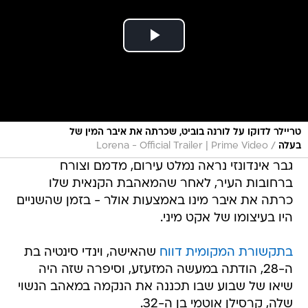
טריילר לדוקו על לורנה בוביט, שכרתה את איבר המין של
/
בעלה
Lorena - Official Trailer | Prime Video
גבר אינדונזי נראה נמלט עירום, מדמם וצורח
ברחובות העיר, לאחר שהמאהבת הקנאית שלו
כרתה את איבר מינו באמצעות אולר - בזמן שהשניים
היו בעיצומו של אקט מיני.
בתקשורת המקומית דווח
שהאישה, וינדי סינטיה בת
ה-28, הודתה במעשה המזעזע, וסיפרה שזה היה
שיאו של שבוע שבו תכננה את הנקמה במאהב הנשוי
שלה, קרסילן אוטמי בן ה-32.