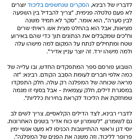
לדבריו של רבינא,
הסקרים שנחשפים בליכוד
יוצרים
לא פעם טלטלה פנימית. "צריך להבדיל בין השפעה
לבין סערה", הוא אומר. "סקר לא תמיד משנה
מציאות, אבל הוא בהחלט מצית אש. ראיתי שרים
וח"כים שמקבלים את הנתונים תוך כדי שהם באירוע
שטח ומתחילים לנתח על המקום למה מישהו עלה
ולמה מישהו ירד. זה יוצר עניין אדיר".
השבוע פורסם ספר המתפקדים החדש, ובו עלייה של
כמה אלפי חברים לעומת הסבב הקודם. רבינא: "זה
מראה שכוחה של המפלגה רק עולה. חלק התפקדו
במסגרת דילים, חלק עצמאית - אבל בסוף זו מגמה
שמחזקת את הליכוד לקראת בחירות כלליות".
לדברי רבינא, לצד הדילים הקלאסיים, צריך לשים לב
גם לשומרון. "לשומרון יש כוח אדיר בשנים האחרונות.
יוסי דגן וראשי ההתיישבות הכניסו לא מעט אנשי ימין
פרופר לליכוד, וזה משנה את הפנים של המפלגה".