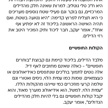
אחת המועמדות שעשויה להפוך להפתעת הבחירות
היא ח"כ טלי גוטליב. למרות שאינה חלק מהדילים
המרכזיים, גם בוקר וגם פעילי שטח נוספים מעריכים
כי היא תצליח לפרוץ קדימה: "היא נטועה בשטח, ואם
תהיה האישה הראשונה בליכוד זה לא יפתיע אף
אחד", אומר יעקב, חבר ליכוד ותיק המכיר היטב את
רזי הדילים.
הקולות החופשיים
מלבד הדילים, בליכוד קיימת גם קבוצת "בוחרים
חופשיים" - כאלה שאינם מחויבים לאף דיל.
אלה נוטים לתמוך בח"כים שנתפסים כאידיאולוגים או
כעצמאיים. שמות כמו עמית הלוי, ניסים ואטורי וגם
שלמה קרעי מוזכרים כמי שייהנו מהקולות הללו.
"עמית הלוי, למשל, הוא אידיאולוג מוערך מאוד, והוא
יקבל קולות חופשיים גם בלי להיות חלק מהדילים
הגדולים", אומר יעקב.