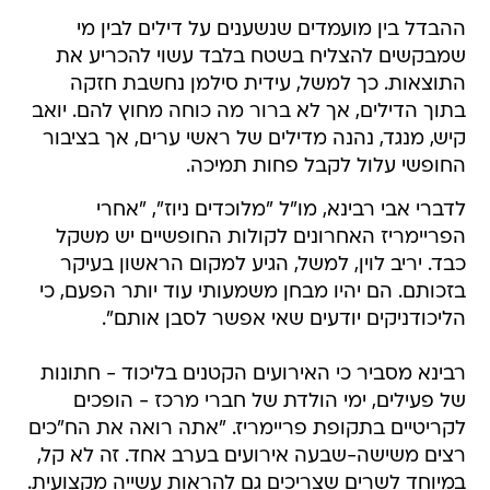
ההבדל בין מועמדים שנשענים על דילים לבין מי
שמבקשים להצליח בשטח בלבד עשוי להכריע את
התוצאות. כך למשל, עידית סילמן נחשבת חזקה
בתוך הדילים, אך לא ברור מה כוחה מחוץ להם. יואב
קיש, מנגד, נהנה מדילים של ראשי ערים, אך בציבור
החופשי עלול לקבל פחות תמיכה.
לדברי אבי רבינא, מו"ל "מלוכדים ניוז", "אחרי
הפריימריז האחרונים לקולות החופשיים יש משקל
כבד. יריב לוין, למשל, הגיע למקום הראשון בעיקר
בזכותם. הם יהיו מבחן משמעותי עוד יותר הפעם, כי
הליכודניקים יודעים שאי אפשר לסבן אותם".
רבינא מסביר כי האירועים הקטנים בליכוד - חתונות
של פעילים, ימי הולדת של חברי מרכז - הופכים
לקריטיים בתקופת פריימריז. "אתה רואה את הח"כים
רצים משישה-שבעה אירועים בערב אחד. זה לא קל,
במיוחד לשרים שצריכים גם להראות עשייה מקצועית.