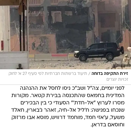
/
זירת התקיפה בדוחה
תיעוד ברשתות חברתיות לפי סעיף 27 א' לחוק
זכויות יוצרים
לפני יומיים, צה"ל ושב"כ ניסו לחסל את ההנהגה
המדינית בחמאס שהתכנסה בבירת קטאר. מקורות
מסרו לערוץ "אל-חדת'" הסעודי כי בין הבכירים
שנכחו בפגישה: ח'ליל אל-חיה, זאהר ג'בארין, חאלד
משעל, ע'אזי חמד, מוחמד דרוויש, מוסא אבו מרזוק
וחוסאם בדראן.