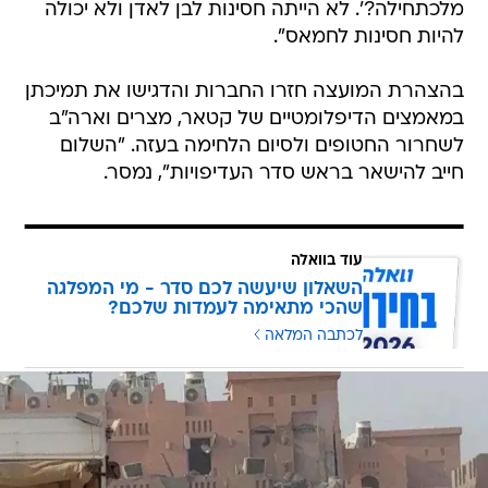
מלכתחילה?'. לא הייתה חסינות לבן לאדן ולא יכולה
להיות חסינות לחמאס".
בהצהרת המועצה חזרו החברות והדגישו את תמיכתן
במאמצים הדיפלומטיים של קטאר, מצרים וארה"ב
לשחרור החטופים ולסיום הלחימה בעזה. "השלום
חייב להישאר בראש סדר העדיפויות", נמסר.
עוד בוואלה
השאלון שיעשה לכם סדר - מי המפלגה
שהכי מתאימה לעמדות שלכם?
לכתבה המלאה