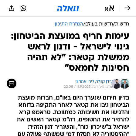
חדשות
/
חדשות בעולם
/
המזרח התיכון
עימות חריף במועצת הביטחון:
גינוי לישראל - ודנון לראש
ממשלת קטאר: "לא תהיה
חסינות לחמאס"
עידן קוולר, 
לירן אהרוני
עודכן לאחרונה: 11.9.2025 / 22:08
בדיון חירום שנערך היום באו"ם, חברות מועצת
הביטחון גיבו את קטאר לאחר התקיפה בדוחא
והדגישו את חשיבותה כמתווכת. טראמפ קרא
להחזיר את החטופים, רה"מ קטאר האשים את
ישראל ב"שיכרון כוח", והשגריר דנון הזהיר:
"ההיסטוריה לא תסלח למי שמשתף פעולה עם