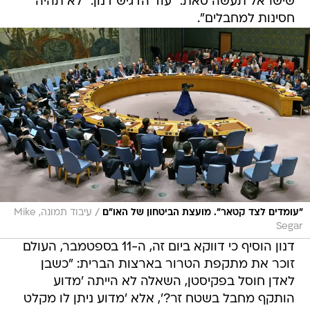
שישראל תעשה סאת." עוד הדגיש דנון: "לא תהיה
חסינות למחבלים".
/
"עומדים לצד קטאר". מועצת הביטחון של האו"ם
עיבוד תמונה, Mike
Segar
דנון הוסיף כי דווקא ביום זה, ה-11 בספטמבר, העולם
זוכר את מתקפת הטרור בארצות הברית: "כשבן
לאדן חוסל בפקיסטן, השאלה לא הייתה 'מדוע
הותקף מחבל בשטח זר?', אלא 'מדוע ניתן לו מקלט