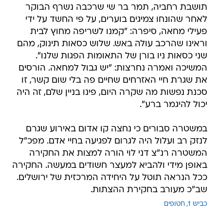
תושבת רחביה, תמר בר שי שרכבה נשרף הבוקר
לאחר שהונחו צמיגים בוערים, על פי החשד על ידי
פעילי מחאה, סיפרה: "קמנו לשריפה מחוץ לבית
וראינו שהרכב עולה באש. שלוש כסאות תינוק, מהם
שני כסאות ניו בורן של התאומות הפגות שלנו".
המשיכה ואמרה נחרצות: "יש גבול למחאה. הורסים
את שגרת חיי האזרחים שחיים פה בלי שום קשר, זו
סכנת נפשות מה שקרה היום, פינו בניין שלם, זה היה
יכול להיגמר ברע".
במשטרה סבורים כי נחצה קו אדום באירוע שגרם
לנזק רב ועלול היה לגרום לפגיעה בחיי אדם. מפכ"ל
המשטרה רנ"צ דני לוי הורה למצות את החקירה
באופן מידי ולהביא למעצר חשודים במעשה. החקירה
ככל הנראה תוטל על היחידה המרכזית של ירושלים.
שב"כ מעורב בחקירת ההצתות.
כביש 1
חטופים