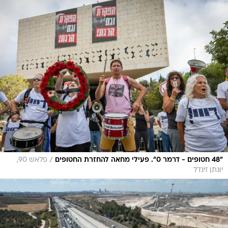
/
"48 חטופים - דרמר 0". פעילי מחאה להחזרת החטופים
פלאש 90,
יונתן זינדל