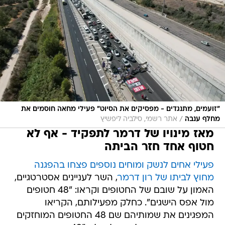
"זועמים, מתנגדים - מפסיקים את הסיוט" פעילי מחאה חוסמים את
/
מחלף ענבה
אתר רשמי, סילביה ליפשיץ
מאז מינויו של דרמר לתפקיד - אף לא
חטוף אחד חזר הביתה
פעילי אחים לנשק ומוחים נוספים פצחו בהפגנה
מחוץ לביתו של רון דרמר
, השר לעניינים אסטרטגיים,
האמון על שובם של החטופים וקראו: "48 חטופים
מול אפס הישגים". כחלק מפעילותם, הקריאו
המפגינים את שמותיהם שם 48 החטופים המוחזקים