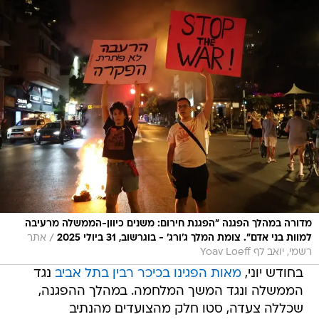
מדורה במהלך הפגנה "הפגנת חירום: משנים כיוון-הממשלה מרעיבה
/
למוות בני אדם". צומת המלך ג'ורג' - בוגרשוב, 31 ביולי 2025
אתר
רשמי, יואב לף Yoav Loeff
בחודש יוני,
מאות הפגינו בכיכר רבין בתל אביב
נגד
הממשלה ונגד המשך המלחמה. במהלך ההפגנה,
שכללה צעדה, סטו חלק מהצועדים מהנתיב