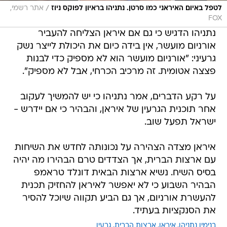
/
לטפל באיום האיראני כמו סרטן. נתניהו בראיון לפוקס ניוז
אתר רשמי,
FOX
נתניהו הדגיש כי גם אם איראן הצליחה להעביר
אורניום מועשר, אין בידה כיום את היכולת לייצר נשק
גרעיני: "אורניום מועשר הוא לא מספיק כדי לבנות
פצצה אטומית. זה מרכיב הכרחי, אבל לא מספיק".
על רקע הדברים, אמר נתניהו כי יש להמשיך לעקוב
אחר תוכנית הגרעין של איראן, והבהיר כי אם יידרש -
ישראל תפעל שוב.
איראן מצדה הצהירה על נכונותה לחדש את השיחות
עם ארצות הברית, אך הצדדים טרם הבהירו מה יהיה
בסיס השיח. נשיא ארצות הבאית דונלד טראמפ
הבהיר השבוע כי לא יאפשר לאיראן להחזיק תכנית
להעשרת אורניום, אך גם הביע תקווה שיוכל להסיר
את הסנקציות בעתיד.
בנימין נתניהו
איראן
ארצות הברית
גרעין