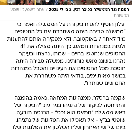
/
הפגנה נגד הממשלה בכיכר רבין, 3 ביולי 2025
אתר רשמי, זיו שמע
תקשורת
יעלון הוסיף להטיח ביקורת על הממשלה ואמר כי
"ממשלה סבירה היתה משחררת את כל החטופים
מיד לאחר 7 באוקטובר, ולא מפקירה אותם להתענות
ולמות במנהרות חמאס. כך היתה מצילה את 41
החטופים שנחטפו בחיים - שמתו, נרצחו ובעיקר
נהרגו בשוגג מאש כוחותינו. ממשלה סבירה היתה
חוסכת מכל החטופים את העינויים והסבל במנהרות
במשך מאות ימים, בודאי היתה משחררת את
החמישים שנותרו".
שקמה ברסלר, ממנהיגות המחאה, נאמה בהפגנה
והתייחסה לביקור של נתניהו בניר עוז. "הביקור של
ראש ממשלת "חמאס הוא נכס" - הנדסת תודעה.
שופטי בג"ץ - אל תאכילו את הפלוגות של נתניהו.
ביום שלישי האחרון שלח השלטון את הפלנגות שלו