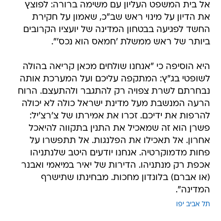
אל בית המשפט העליון עם משימה ברורה: לפוצץ
את הדיון על מינוי ראש שב"כ, שאמון על חקירת
החשד לפגיעה בבטחון המדינה של יועציו הקרובים
ביותר של ראש ממשלת 'חמאס הוא נכס'".
היא הוסיפה כי "אנחנו שולחים מכאן קריאה בהולה
לשופטי בג"ץ: המתקפה עליכם ועל המערכת אותה
נבחרתם לשרת צפויה רק להתגבר ולהתעצם. הרוח
הרעה המנשבת מעל מדינת ישראל כולה לא יכולה
להרפות את ידיכם. זכרו את אמירתו של צ'רצ'יל:
פשרן הוא זה שמאכיל את התנין בתקווה להיאכל
אחרון. אל תאכילו את הפלנגות. אל תתפשרו על
פחות מדמוקרטיה. אנחנו יודעים היטב שלנתניהו
אכפת רק מנתניהו. הדירות של יאיר במיאמי ואבנר
(או אברם) בלונדון מחכות. מבחינתו שתישרף
המדינה".
תל אביב יפו