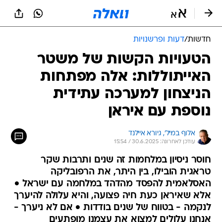
חדשות
/
דעות ופרשנויות
הטעויות הקשות של משטר
האייתוללות: אלה מפתחות
הניצחון למערכה עתידית
נוספת עם איראן
אלוף במיל', גיורא איילנד
עודכן לאחרונה: 30.6.2025 / 15:54
חוסר ניסיון במלחמות זה שנים ותרבות שקר
טראגית הובילו, בין היתר, את הרפובליקה
האסלאמית להפסד מהדהד במלחמה עם ישראל •
אלא שאיראן כעת חיה פצועה, והיא עלולה להיערך
לנקמה - בטווח של שנים בודדות • אם לא ניערך -
אנחנו עלולים למצוא את עצמנו מופתעים