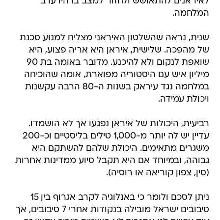
לאיראנים להתאושש ולחזור למצב בו היו ערב
המלחמה.
שנית, נראה שהשלטון האיראני מצליח למנוע סכנת
של מהפכה. שלישית, איראן היא אריה פצוע, היא
שואפת לנקום ולא להיכנע. מדובר באומה בת 90
מיליון איש עם היסטוריה מפוארת, אומה שהוכיחה
במלחמה נגד עיראק בשנות ה-80 הרבה עקשנות
ויכולת עמידה.
רביעית, היכולות של איראן נפגעו אך לא הושמדו.
עדיין יש לה יותר מ-1,000 טילים בליסטיים וכ-200
משגרים מתאימים. היכולת שלהם להשתקם היא
גבוהה, ובמיוחד אם היא תקבל סיוע ממדינות אחרות
(סין, צפון קוריאה או רוסיה).
ניתן לסכם ולומר כי באנלוגיה לקרב אגרוף בין 15
סיבובים ישראל מובילה בנקודות אחרי 7 סיבובים, אך