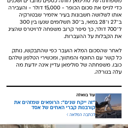
משפחתה של סולימאן לוותה כספים מחברים ושכנים
כדי לגייס את סכום הכופר - 15,000 דולר - והעבירה
אותו לשלושה חשבונות בעיר איזמיר שבטורקיה
ב־27 ו־28 במאי, ב־30 תשלומים שנעו בין 300
ל־700 דולר, כך סיפר קרוב משפחה לרויטרס שהציג
את הקבלות על ההעברות.
לאחר שהסכום המלא הועבר כפי שהתבקשו, נותק
כל קשר עם החוטף והמתווך, ומכשירי הטלפון שלהם
כובו. משפחתה של סולימאן עדיין אינה יודעת מה
עלה בגורלה.
עוד בוואלה
"זה ייקח שנים": הרופאים שמזהים את
קורבנות קברי האחים של אסד
לכתבה המלאה