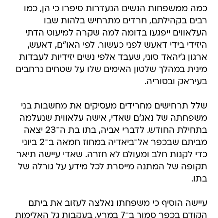
כמה ממשפחות הנשים הנעדרות סיפרו כי הן, כמו
רבים בקהילתם, חרדים מתרחיש בלהות שבו
העלאווים ייפגעו בדומה למה שקרה למיעוט הדתי
היזידי בידי דאעש לפני כעשור. לפי האו"ם, דאעש,
ארגון ג'יהאד סוני, שעבד אלפי נשים יזידיות לעבדות
מינית במהלך שלטון האימים שלו על שטחים נרחבים
בעיראק ובסוריה.
שלל תרחישים מחרידים מעסיקים את מחשבות בני
משפחתה של נאג'ם שאדי, אישה עלאווית שנעלמה
בתחילת החודש. לדברי אביה, בתו בת ה־23 יצאה
מביתם שבכפר אל־ביאדיה במחוז חמאה ב־2 ביוני
כדי לקנות חלב ומעולם לא חזרה. שאדי עיישה תיאר
תקופה של המתנה מייסרת לכל מידע על גורלה של
בתו.
עיישה הוסיף כי משפחתו נאלצה לעזוב את ביתם
הקודם בכפר סמוך ב־7 במרץ, בעקבות גל האלימות