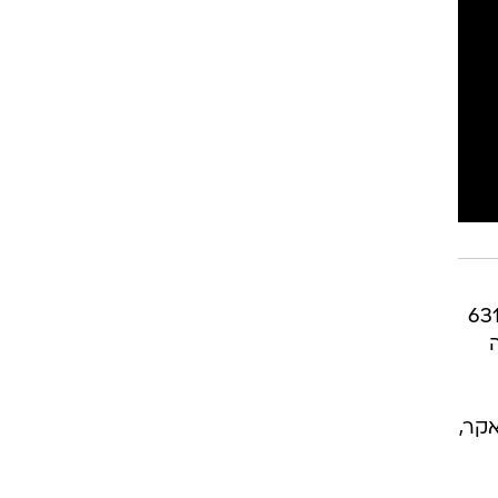
למען שחרור החטופים משבי חמאס בעזה מתקיימת הערב (שבת) פעם נוספת, ביום ה-631
ה
אקר,