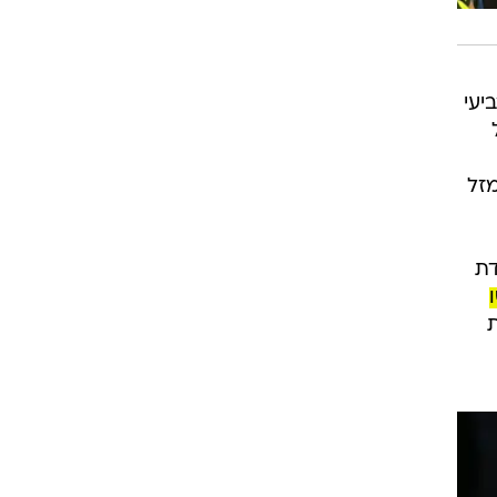
יעי
מזל
דת
ת