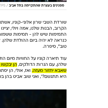
/
מפגינים בעצרת שהתקיימה בתל אביב
TPS, אורלי וסר
שורדת השבי שרון אלוני-קוניו, אשתו
הקרוב, הבנות שלנו, אמה ויולי, יציינ
התמימות שיש להן - תמימות ששמורה
כנראה לא יהיה ביום ההולדת שלהן. לא
טוב", סיפרה.
עוד תיארה קוניו על החוויות מיום ה
שלהן, עם הנרות הדולקים,
הן יבקשו 
שאבא יחזור מעזה.
ואז, אולי, הן יס
היא תתגשם?', ואני שוב אביט בהן בעינ