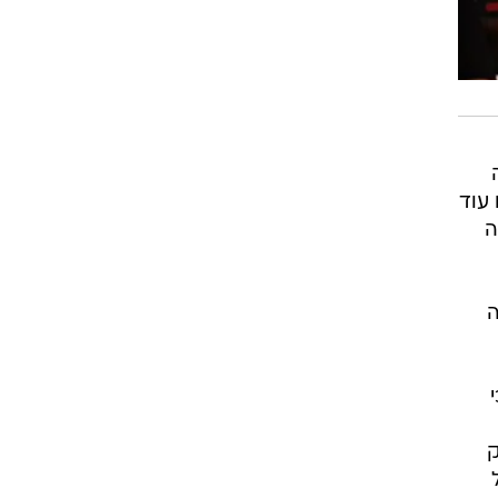
 אבל אלו עוד
ה
ה
ק