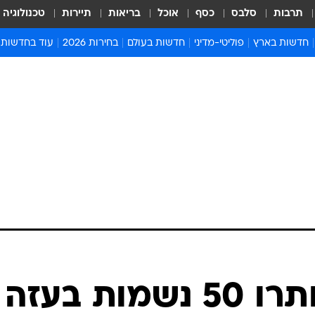
תרבות
סלבס
כסף
אוכל
בריאות
תיירות
טכנולוגיה
חדשות בארץ
פוליטי-מדיני
חדשות בעולם
בחירות 2026
עוד בחדשות
אירועים בארץ
פוליטיקה וממשל
המזרח התיכון
דעות ופרשנויו
חדשות פלילים ומשפט
יחסי חוץ
אירופה
סרי ושלזינגר
חינוך
אמריקה
פרויקטים מיוח
ישראלים בחו"ל
אסיה והפסיפיק
אסור לפספס
בריאות
אפריקה
מדע וסביבה
חברה ורווחה
הנחיות פיקוד 
ארכיון מדורים
זמני כניסת ש
לוח חופשות וח
לוח שנה
חדשות יהדות
לירי אלבג: "נותרו 50 נשמות בעז
חדשות המשפ