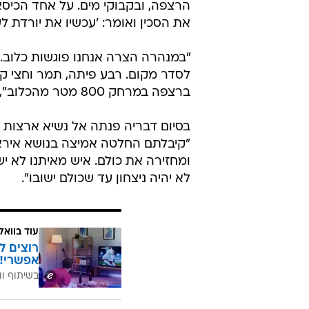
הרצפה, ובקבוקי מים. על אחד הכיסא
את הסכין ואומר: 'עכשיו את יורדת ל
"במנהרה הצרה אנחנו פוגשות כלוב. 
לסדר מקום. רבע פיתה, תמר וחצי קער
ברצפה במרחק 800 מטר מהכלוב", משתפת אלבג.
בסיום דבריה פנתה אל נשיא ארצות 
"קיבלתם החלטה אמיצה בנושא אירא
ומחזירה את כולם. איש מאיתנו לא י
לא יהיה ניצחון עד שכולם ישובו".
עוד בוואל
רוצים ל
אפשרי!
בשיתוף וו