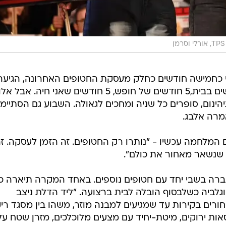
TPS, אורלי וסרמן
י כחמישה חודשים כחלק מעסקת החטופים האחרונה, הגיעה
לדבר בעצרת. "השבוע ציינתי 5 חודשים בבית,5 חודשים של חופש, 5 חודשים שאני חיה.
גיהינום, סופרים כל שניה ומחכים לגאולה. השבוע גם הסתיימ
מרה אלבג.
ום המלחמה עכשיו - "נותרו רק החטופים. זה הזמן לעסקה. ז
 שנשאר מאחור את כולם".
ברה בשבי יחד עם חטופים נוספים. באחד המקרה תיארה כי
גלביה כשלבסוף הובלה לבית ברצועה. "ליד הדלת ניצב
חורים בקירות עד שמגיעים למבנה מוזר, משהו בין מסגד רי
סאות ירוקים, מיטת-יחיד עם מצעים מלוכלכים, מזרן שטח על