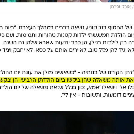
מן
 של החטוף דוד קוניו, נשאה דברים במהלך העצרת. "ביום רב
ו יום הולדת חמש. שתי ילדות קטנות טהורות ותמימות. ועם כל
 רק לילדות בגילן, הן כבר יודעות שאבא שלהן גם השנה
 יגיד להן מזל טוב, לא ירים אותם על כסא, לא יחבק ויגיד 
ולדתן הקודם של בנותיה - "כשאשים מולן את עוגת יום ההול
את אותה משאלה שהן ביקשו ביום הולדתן הרביעי: הן יבקשו
תכלו אלי וישאלו 'אמא, נכון בגלל שזאת משאלה של יום הולד
יים דומעות, ותשובות - אין לי".