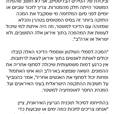
וביכולת של הטילים הבליסטיים, אני לא חושב שהפלת
המשטר הייתה חלק מהמטרות. צריך לזכור שביום או
יומיים לפני סיום המלחמה מי שמקבל את המכה
החזקה ביותר זה בסיס המטוסים בטהרן והכלא
שמזוהה עם הדיכוי למשטר, וזה היה איתות למי שיכול
לעשות את המהפכה בתוך איראן אלה התושבים, ולא
ישראל או ארה"ב".
"המכה לסמלי השלטון ושסמלי הדיכוי האלה קיבלו
יכולים לאותת לאנשים בתוך איראן לצאת לרחובות.
אין כרגע דמות משמעותית שיכולה לסחוף אחריה את
ההמונים. השאה שנמצא בארה"ב הוא איש האתמול
ופחות יכול לסחוף את האנשים אחריו", אמר כהנוביץ'
על חשיבות ההתקפה הישראלית בעיני האיראנים ועל
המנהיג החסר לאופוזיציה למשטר.
בהתייחסו לסיכול תוכנית הגרעין האיראנית, ציין:
"אנחנו צריכים לחכות כמה ימים או שבועות כדי