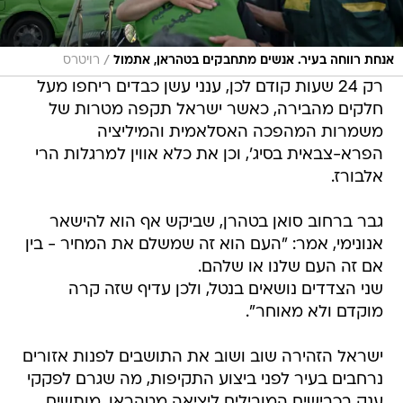
/
אנחת רווחה בעיר. אנשים מתחבקים בטהראן, אתמול
רויטרס
רק 24 שעות קודם לכן, ענני עשן כבדים ריחפו מעל
חלקים מהבירה, כאשר ישראל תקפה מטרות של
משמרות המהפכה האסלאמית והמיליציה
הפרא-צבאית בסיג', וכן את כלא אווין למרגלות הרי
אלבורז.
גבר ברחוב סואן בטהרן, שביקש אף הוא להישאר
אנונימי, אמר: "העם הוא זה שמשלם את המחיר - בין
אם זה העם שלנו או שלהם.
שני הצדדים נושאים בנטל, ולכן עדיף שזה קרה
מוקדם ולא מאוחר".
ישראל הזהירה שוב ושוב את התושבים לפנות אזורים
נרחבים בעיר לפני ביצוע התקיפות, מה שגרם לפקקי
ענק בכבישים המובילים ליציאה מטהראן. מותשים