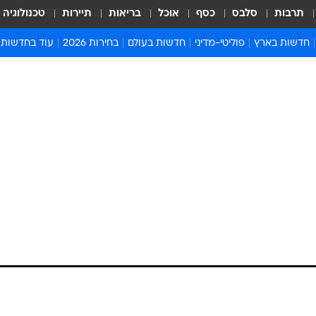
תרבות
סלבס
כסף
אוכל
בריאות
תיירות
טכנולוגיה
חדשות בארץ
פוליטי-מדיני
חדשות בעולם
בחירות 2026
עוד בחדשות
אירועים בארץ
פוליטיקה וממשל
המזרח התיכון
דעות ופרשנויו
חדשות פלילים ומשפט
יחסי חוץ
אירופה
סרי ושלזינגר
חינוך
אמריקה
פרויקטים מיוח
ישראלים בחו"ל
אסיה והפסיפיק
אסור לפספס
בריאות
אפריקה
מדע וסביבה
חברה ורווחה
הנחיות פיקוד 
ארכיון מדורים
זמני כניסת ש
לוח חופשות וח
לוח שנה
חדשות יהדות
חדשות המשפ