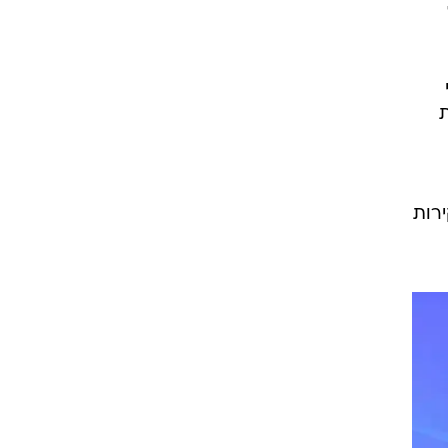
ת
ירות