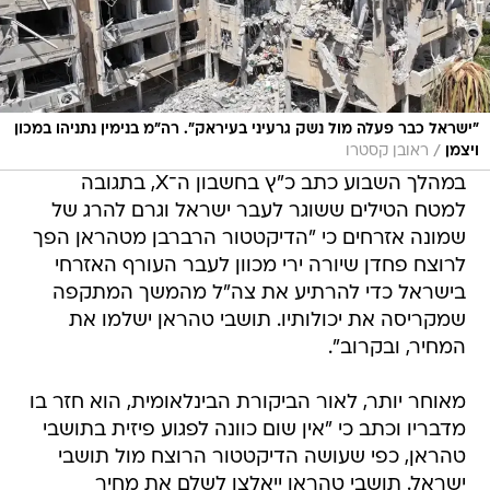
"ישראל כבר פעלה מול נשק גרעיני בעיראק". רה"מ בנימין נתניהו במכון
/
ויצמן
ראובן קסטרו
במהלך השבוע כתב כ"ץ בחשבון ה־X, בתגובה
למטח הטילים ששוגר לעבר ישראל וגרם להרג של
שמונה אזרחים כי "הדיקטטור הרברבן מטהראן הפך
לרוצח פחדן שיורה ירי מכוון לעבר העורף האזרחי
בישראל כדי להרתיע את צה"ל מהמשך המתקפה
שמקריסה את יכולותיו. תושבי טהראן ישלמו את
המחיר, ובקרוב".
מאוחר יותר, לאור הביקורת הבינלאומית, הוא חזר בו
מדבריו וכתב כי "אין שום כוונה לפגוע פיזית בתושבי
טהראן, כפי שעושה הדיקטטור הרוצח מול תושבי
ישראל. תושבי טהראן ייאלצו לשלם את מחיר