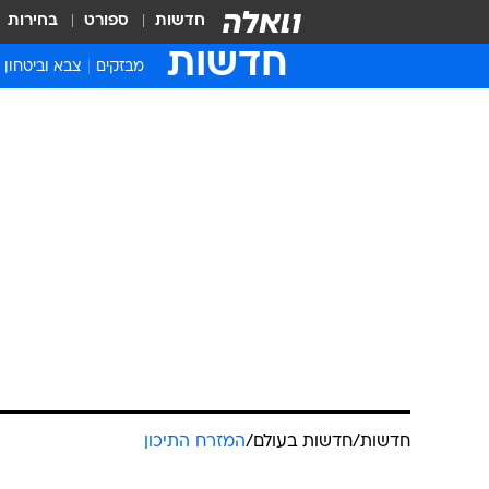
חדשות
ספורט
בחירות
חדשות
מבזקים
צבא וביטחון
חדשות
/
חדשות בעולם
/
המזרח התיכון
בנו של השאה 
של חמינאי. ל
מסכימים על 
לירן אהרוני, 
גיא אלסטר
18.6.2025 / 11:04
התקיפות של ישראל והיחלשות המ
ששלטון חמינאי מתקרב לסופו: "