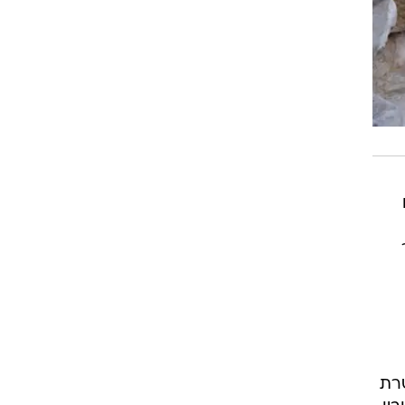
שטרת
ין