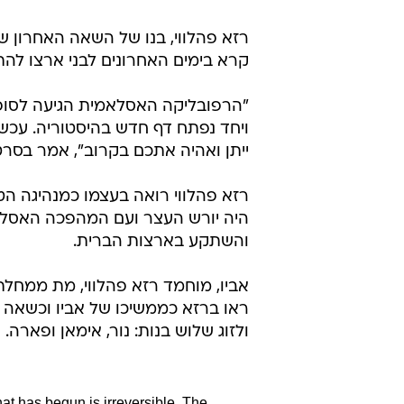
והשתקע בארצות הברית.
ולזוג שלוש בנות: נור, אימאן ופארה.
at has begun is irreversible. The
ow is the time to stand up; the time
f8SX
June 17, 2025
— Reza Pahlavi (@PahlaviReza)
רזא פועל ממקום מושבו בארצות הב
כי לא מוחלטת, של הדת מהמדינה. הוא
ידי משטר האייתולות, דיכוי שהלך ו
האחרונות.
כמו כן, רזא נחשב לתומך בישראל. 