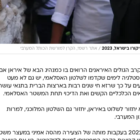
עים על כך שרזא חי שנים רבות בארצות הברית בתנאי עושר
אים הכלכליים הקשים ואת הדיכוי תחת המשטר האסלאמי.
חזור לשלוט באיראן, יחזור גם השלטון המלוכני, למרות
ן המערבי.
במהלך מחאות החיג'אב, שפרצו ב-2022 בעקבות מותה של הצעירה מהסה אמיני במעצר מ
קריאות בקרב המפגינים: "מוות לדיקטטור, בין אם השאה וב