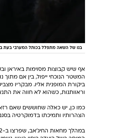
ביקורת המופנית אליו. מבקריו מצבי
וראוותנות, כשהוא לא חווה את התנ
כמו כן, יש כאלה שחוששים שאם רזא י
הצהרותיו ותמיכתו בדמוקרטיה בסגנו
המוסר בשל היעדר כיסוי ראש, נשמעו 
אם המנהיג העליון".
מוחמד רזא שאה
איראן
טרם התפרסמו תגובות