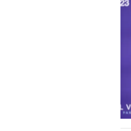
 מי
רזא פהלווי רואה בעצמו כמנהיגה הטבעי של איראן ביום שאחרי משטר האייתולות. רזא, בן ה-64,
 לגלות