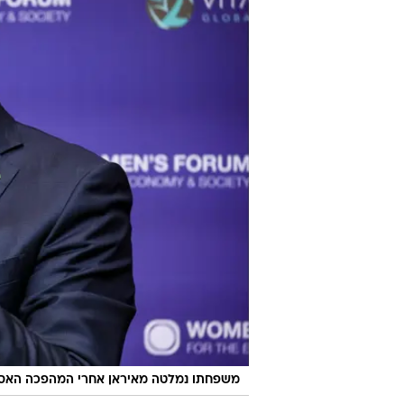
משפחתו נמלטה מאיראן אחרי המהפכה האסלא
רזא פהלווי, בנו של השאה האחרון של
קרא בימים האחרונים לבני ארצו להת
"הרפובליקה האסלאמית הגיעה לסופה
ויחד נפתח דף חדש בהיסטוריה. עכשי
ייתן ואהיה אתכם בקרוב", אמר בסר