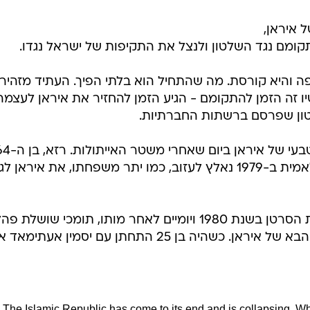
אביו, מוחמד רזא פהלווי, מת ממחלת הסרטן בשנת 1980 ויומיים לאחר מותו, תומכי שושלת 
ראו ברזא כממשיכו של אביו וכשאה הבא של איראן. כשהיה בן 25 התחתן עם יסמין אעת
The Islamic Republic has come to its end and is collapsing. Wh
future is bright, and together we will turn the page of history. N
to reclaim Iran. May I be with you soon.
pic.twitter.com/qrbnDm
רית להחלפת השלטון באראן בשלטון דמוקרטי עם הפרדה,
 קורא לקידום זכויות האדם באיראן, לאור דיכוי זכויות אלו
החריף בעקבות המחאות השונות שהתקיימו באיראן בשנים
הוא התראיין כמה פעמים לתקשורת הישראלית ואף ביקר