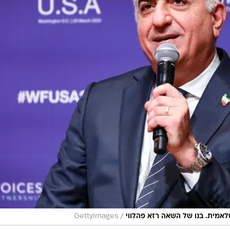
/
מית. בנו של השאה רזא פהלווי
GettyImages
 איראן,
קומם נגד השלטון ולנצל את התקיפות של ישראל נגדו.
 והיא קורסת. מה שהתחיל הוא בלתי הפיך. העתיד מזהיר,
ו זה הזמן להתקומם - הגיע הזמן להחזיר את איראן לעצמה.
טון שפרסם ברשתות החברתיות.
היה יורש העצר ועם המהפכה האסלאמית ב-1979 נאלץ לעזוב, כמו יתר משפחתו, את איראן