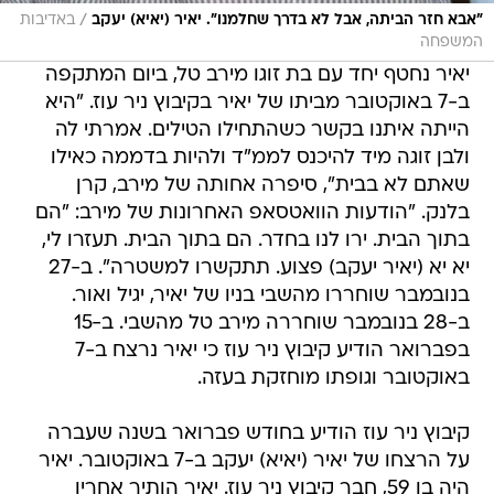
/
"אבא חזר הביתה, אבל לא בדרך שחלמנו". יאיר (יאיא) יעקב
באדיבות
המשפחה
יאיר נחטף יחד עם בת זוגו מירב טל, ביום המתקפה
ב-7 באוקטובר מביתו של יאיר בקיבוץ ניר עוז. "היא
הייתה איתנו בקשר כשהתחילו הטילים. אמרתי לה
ולבן זוגה מיד להיכנס לממ"ד ולהיות בדממה כאילו
שאתם לא בבית", סיפרה אחותה של מירב, קרן
בלנק. "הודעות הוואטסאפ האחרונות של מירב: "הם
בתוך הבית. ירו לנו בחדר. הם בתוך הבית. תעזרו לי,
יא יא (יאיר יעקב) פצוע. תתקשרו למשטרה". ב-27
בנובמבר שוחררו מהשבי בניו של יאיר, יגיל ואור.
ב-28 בנובמבר שוחררה מירב טל מהשבי. ב-15
בפברואר הודיע קיבוץ ניר עוז כי יאיר נרצח ב-7
באוקטובר וגופתו מוחזקת בעזה.
קיבוץ ניר עוז הודיע בחודש פברואר בשנה שעברה
על הרצחו של יאיר (יאיא) יעקב ב-7 באוקטובר. יאיר
היה בן 59, חבר קיבוץ ניר עוז. יאיר הותיר אחריו