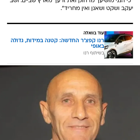
"כי הנני מושיעך מרחוק ואת זרעך מארץ שביים. ושב
יעקב ושקט ושאנן ואין מחריד".
עוד בוואלה
רנו קפצ'ר החדשה: קטנה במידות, גדולה
באופי
בשיתוף רנו