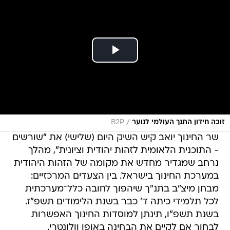
/
זוכה חידון התנך העולמי לנוער
B2P
שר החינוך יואב קיש השיק היום (שלישי) את "שורשים
- התוכנית הלאומית לזהות יהודית וציונית", מהלך
נרחב שמגדיר מחדש את מקומה של הזהות היהודית
במערכת החינוך בישראל. בין הצעדים המרכזיים:
מבחן מיצ"ב בתנ"ך שיהפוך לחובה כלל־מערכתית
לכל תלמידי כיתה ד' כבר בשנת הלימודים תשפ"ז.
בשנת תשפ"ו, תינתן למוסדות החינוך האפשרות
לבחור אם לקיים את הבחינה באופן וולונטרי.