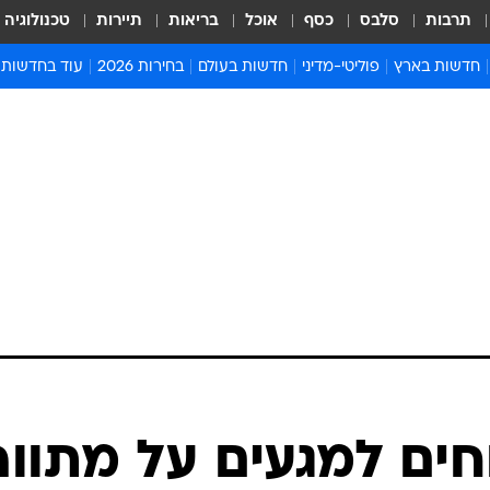
תרבות
סלבס
כסף
אוכל
בריאות
תיירות
טכנולוגיה
חדשות בארץ
פוליטי-מדיני
חדשות בעולם
בחירות 2026
עוד בחדשות
אירועים בארץ
פוליטיקה וממשל
המזרח התיכון
דעות ופרשנויו
חדשות פלילים ומשפט
יחסי חוץ
אירופה
סרי ושלזינגר
חינוך
אמריקה
פרויקטים מיוח
ישראלים בחו"ל
אסיה והפסיפיק
אסור לפספס
בריאות
אפריקה
מדע וסביבה
חברה ורווחה
הנחיות פיקוד 
ארכיון מדורים
זמני כניסת ש
לוח חופשות וח
לוח שנה
חדשות יהדות
חים למגעים על מתווה
חדשות המשפ