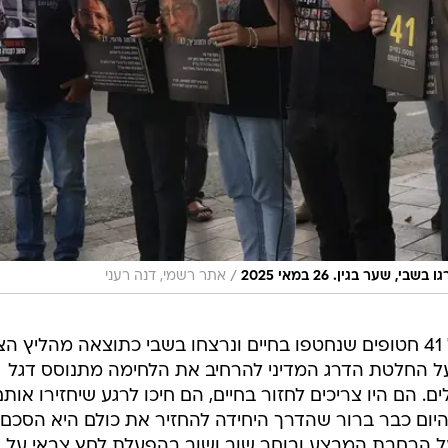
/
ער בגין. 26 במאי 2025
אתר רשמי, דנה רעני
מרב סבירסקי: "אנחנו פה בשמם של 41 חטופים שנחטפו בחיים ונרצחו בשבי כתוצאה מהליץ 
ל החלטת הדרג המדיני להרחיב את הלחימה מתנוסס דגל
 הם היו צריכים לחזור בחיים, הם חיכו לרגע שיחזירו אותם
היום כבר ברור שהדרך היחידה להחזיר את כולם היא הסכם
ל הרחבת המבצע ובוחר שוב ושוב בהפעלת לחץ צבאי על 