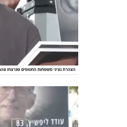
הצהרת נציגי משפחות החטופים שנרצחו ונהרגו בשבי, ש