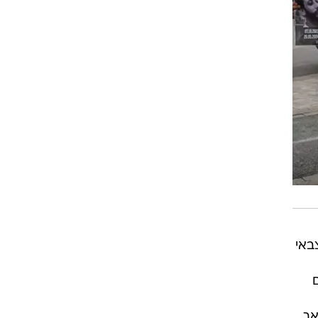
הצבאי
אך