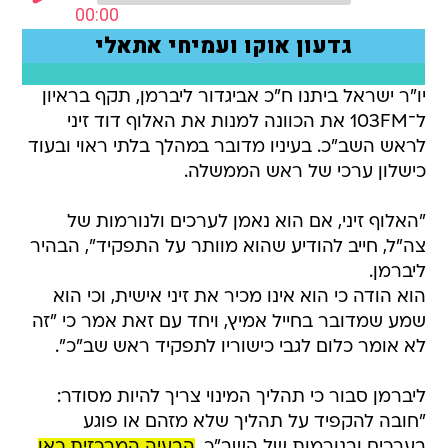
יו"ר ישראל ביתנו ח"כ אביגדור ליברמן, תקף בראיון
ל־103FM את הכוונה למנות את האלוף דוד זיני
לראש השב"כ. בעיניו מדובר במהלך בלתי ראוי ובעוד
כישלון ערכי של ראש הממשלה.
"האלוף זיני, אם הוא נאמן לערכים ולנורמות של
צה"ל, חייב להודיע שהוא מוותר על התפקיד", הבהיר
ליברמן.
הוא הודה כי הוא אינו מכיר את זיני אישית, וכי הוא
שמע שמדובר בחייל אמיץ, ויחד עם זאת אמר כי "זה
לא אומר כלום לגבי כישוריו לתפקיד ראש שב"כ".
ליברמן סבור כי תהליך המינוי צריך להיות מסודר:
"חובה להקפיד על תהליך שלא מזהם או פוגע
בערכים ובנורמות של השב"כ.
הבעיה המרכזית כאן