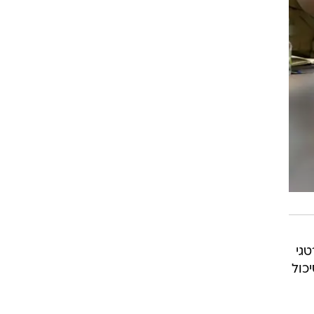
גי
כול