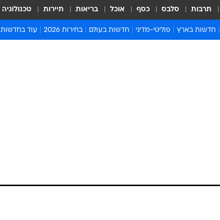
תרבות
סלבס
כסף
אוכל
בריאות
תיירות
טכנולוגיה
חדשות בארץ
פוליטי-מדיני
חדשות בעולם
בחירות 2026
עוד בחדשות
אירועים בארץ
פוליטיקה וממשל
המזרח התיכון
דעות ופרשנויו
חדשות פלילים ומשפט
יחסי חוץ
אירופה
סרי ושלזינגר
חינוך
אמריקה
פרויקטים מיוח
ישראלים בחו"ל
אסיה והפסיפיק
אסור לפספס
בריאות
אפריקה
מדע וסביבה
חברה ורווחה
הנחיות פיקוד 
ארכיון מדורים
זמני כניסת ש
לוח חופשות וח
לוח שנה
חדשות יהדות
חדשות המשפ