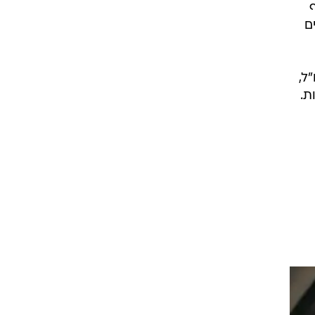
ם
ל,
ת.