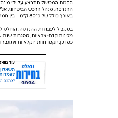
הקמת המכשול תתבצע על ידי מינהלת
ההנדסה, מנהל הרכש הביטחוני, אג"ת
באורך כולל של כ־80 ק"מ - בין חמת גדר לירדנה ובין 'חסם צהוב' לארגמן.
במקביל לעבודות ההנדסה, הוחלט לקד
מכינות קדם-צבאיות, מסגרות שנת שיר
כמו כן, יוקמו חוות חקלאיות ויתוגברו 
עוד בוואל
השאלון 
לעמדות
לכתבה ה