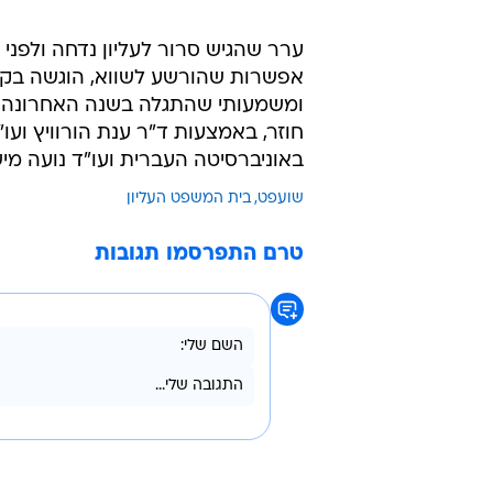
הורשע למרות שלא היו ממצאים פורנזיים אשר
/
סרור
אתר רשמי, ללא קרדיט
ערר שהגיש סרור לעליון נדחה ולפני
אפשרות שהורשע לשווא, הוגשה בקש
ומשמעותי שהתגלה בשנה האחרונה,
חוזר, באמצעות ד"ר ענת הורוויץ וע
באוניברסיטה העברית ועו"ד נועה מי
שועפט
בית המשפט העליון
טרם התפרסמו תגובות