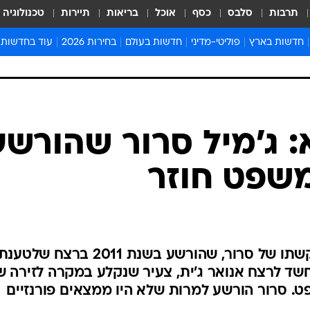
תרבות
סלבס
כסף
אוכל
בריאות
תיירות
טכנולוגיה
חדשות בארץ
פוליטי-מדיני
חדשות בעולם
בחירות 2026
עוד בחדשות
אירועים בארץ
פוליטיקה וממשל
המזרח התיכון
דעות ופרשנויו
חדשות פלילים ומשפט
יחסי חוץ
אירופה
סרי ושלזינגר
חינוך
אמריקה
פרויקטים מיוח
ישראלים בחו"ל
אסיה והפסיפיק
אסור לפספס
בריאות
אפריקה
מדע וסביבה
חברה ורווחה
הנחיות פיקוד 
ארכיון מדורים
זמני כניסת ש
לוח חופשות וח
לוח שנה
חדשות יהדות
א: ג'מיל סרור שהורשע
חדשות המשפ