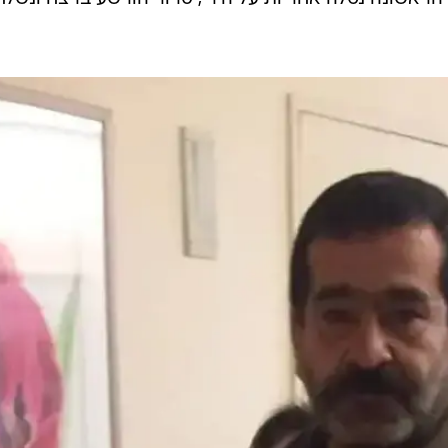
ר".
ג'מיל סרור, בן 47, יושב בכלא כבר 15 שנה בגין הרשעה ברצח שלטענתו לא ביצע. בשנת 2009,
רצח אנואר ג'ית, צעיר שנקלע במקרה לזירה של סכסוך אלים בין
ה הפליטים שועפט שבצפון מזרח ירושלים.
 קשרו את סרור לירי ועדי התביעה המרכזיים נגדו היו
ב, ולמרות שבהסכם סולחה שנעשה שלושה ימים לאחר ה
הראשונה נטלה אחריות על הירי, סרור הורשע ברצח ונשלח