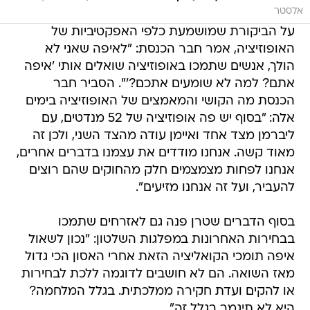
אלסטר
על הביקורת שמושמעת כלפי האפקטיביות של
האופוזיציה, אמר חבר הכנסת: "לאיפה שאני לא
הולך, אנשים שתמכו באופוזיציה שואלים אותי 'איפה
אתם? למה לא שומעים אתכם?'". הסביר חבר
הכנסת מה הקושי והמאמצים של האופוזיציה בימים
אלה: "בסוף יש פה אופוזיציה של 52 מנדטים, עם
ליברמן מצד אחד ואיימן עודה מהצד השני, ולכן זה
מאוד קשה. אנחנו מודדים את עצמנו בדברים אחרים,
אנחנו לפחות מצמצמים חלק מהחוקים שהם רוצים
להעביר, ועל זה אנחנו מזיעים".
בסוף הדברים שטרן פנה גם לאזרחים שתמכו
בבחירות האחרונות במפלגות השלטון: "נכון לשאול
איפה תומכי הקואליציה הזאת אחרי האסון הכי גדול
מאז השואה. הם לא חושבים לדוגמה ללכת לבחירות
או להקים ועדת חקירה ממלכתית. בגלל המלחמה?
היא לא תיגמר בגלל זה".