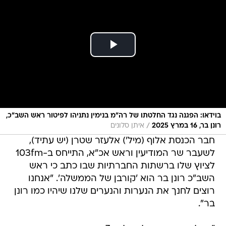
בוידאו: הפגנה נגד החלטתו של רה"מ בנימין נתניהו לפיטור ראש השב"כ,
/
רונן בר, 16 במרץ 2025
איתן סלונים
חבר הכנסת אלוף (מיל') אלעזר שטרן (יש עתיד),
לשעבר שר המודיעין וראש אכ"א, התייחס ב-103fm
לציוץ שלו ברשתות החברתיות שבו כתב כי ראש
השב"כ רונן בר הוא 'קורבן של הממשלה'. "אנחנו
רוצים לחנך את הנערות והנערים שלנו שיהיו כמו רונן
בר".