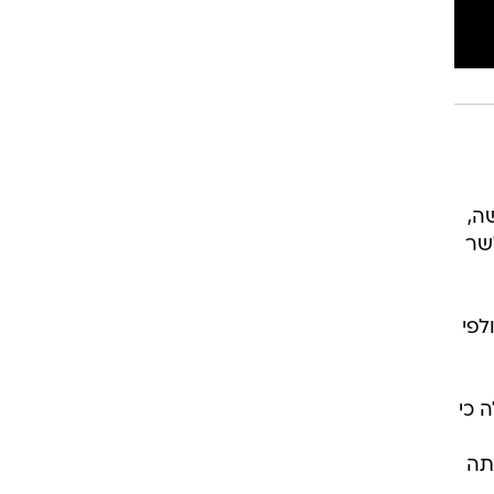
דשה,
שר
לפי
 כי
תה