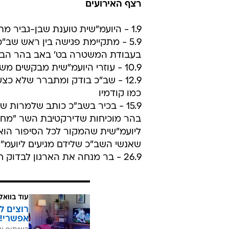
רצף האירועים
1.9 - היועמ"שית טוענת שבן-גביר מתערב בעבודת המשטרה
5.9 - מתקיימת פגישה בין ראש ש
בעבודת המשטרה בט' באב בהר הבי
10.9 - עוזרי היועמ"שית מבקשים משב"כ פרטים נוספים
12.9 - שב"כ בודק ומתברר שלא כ
כמו קודמיו
15.9 - בכיר בשב"כ כותב שלמרות
בהר מוכיחות שדירקטיבת השר "מחל
ליועמ"שית שהמקור לכל הסיפור הוא
שאנשי השב"כ שלידם מגיעים ליועמ"
26.9 - בר מנחה את הארגון לבדוק חשד לחתירה תחת סדרי השלטון "ולבוא עם מספר ממצאים".
עוד בוואל
רוצים ל
אפשרי!