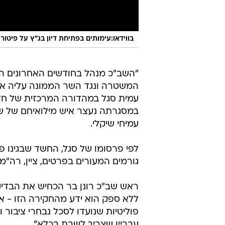
בווידאו:עימותים בפתיחת דיון בג"ץ על פיטורי ראש ה
"השב"כ מנהל בחודשים האחרונים הל
המשטרה ונגד השר הממונה עליה אית
במסגרתה נעצר איש מילואיחם של שי
עמיחי שיקלי.
לפי פרסומו של סגל, החשד שבגינו פ
גורמים המעורים בפרטים, ציין, רה"מ ב
ראש שב"כ רונן בר הכחיש את הבדי
ללא ספק הוא ידע מהחקירה הזו - א
פוליטיות שנועדו לסכל נבחרי ציבור
עבריין שצריך לשבת בכלא".