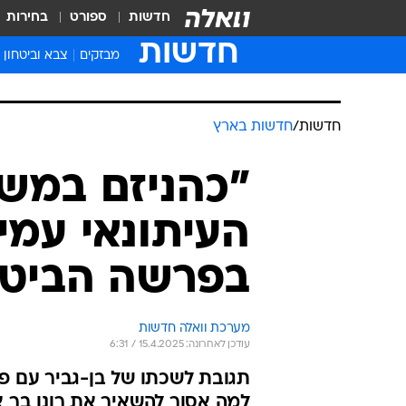
חדשות
ספורט
בחירות
חדשות
מבזקים
צבא וביטחון
חדשות
/
חדשות בארץ
"כהניזם במש
העיתונאי עמי
בפרשה הביטח
מערכת וואלה חדשות
עודכן לאחרונה: 15.4.2025 / 6:31
תגובת לשכתו של בן-גביר עם פר
למה אסור להשאיר את רונן בר 