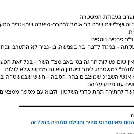
ב"כ והיועמ"שית שבה בר אומר לבהרב-מיארה שבן-גביר התע
ת
צעקתה - בניגוד לדברי בר בפגישה, בן-גביר לא התערב ונכח
 שאין שום פעילות חריגה בט' באב מצד השר - בכל זאת הפעו
חלת" למשטרה. ליתר ביטחון הוא גם מבקש שלא לגלות
 אנשי השב"כ שמוצבים בהר. הסיבה - חשש שבמשטרה יבינ
שית עם מידע עליהם
ה
הנות מאינטרנט מהיר וחבילת טלווזיה בזול? זה