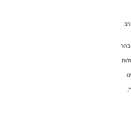
רב
 בהר
לות
ו