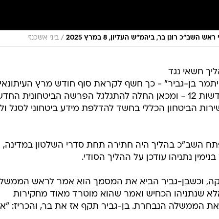
/
שב"כ רונן בר, ביהמ"ש העליון, 8 במרץ 2025
ביני אשכנזי
יך חשאי נגד
מר בן-גביר" - כך חשף לקראת סוף חודש מרץ העיתונאי
עמית סגל במהדורה המרכזית של חדשות 12 - ומכאן החלה להתגלגל הפרשה הביטחונית הח
רות הביטחון הכללי בחשד להדלפת מידע ביטחוני לסגל ול
תח השב"כ בהליך היה חתירה תחת סדרי השלטון במדינה, ו
נימין נתניהו עודכן על ההליך הסודי.
קה, וכשבן-גביר הביא את המסמך הוא אמר לראש הממשלה
לא שנתניהו הכחיש ואמר שהוא מוטרד מאוד מחקירות
 ואת הממשלה הנבחרת. בן-גביר תקף אז את בר, והכריז: "א