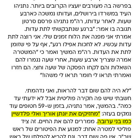
בפרשה בה מעורבים יועציו הקרובים ביותר. נתניהו
העיד במשרדו בירושלים, ועדותו נמשכה כארבע
שעות. לאחר עדותו, רה"מ נתניהו פרסם סרטון
תגובה בו אמר: "ברגע שנתבקשתי לתת עדות.
אמרתי אני מפנה את הלוח זמנים שלי. אני רוצה לתת
עדות עכשיו. לא לחכות אפילו רגע", אף על פי שזומן
לתת את העדות. רה"מ המשיך ואמר כי "המשטרה
אמרה שצריך ארבע שעות, אחרי שעה נגמרו להם
השאלות והם לקחו הפסקה של שעה וחצי. הם חזרו
ואמרתי תראו לי חומר תראו לי משהו!"
"לא היה להם שום דבר להראות, ואני נדהמתי.
חשבתי שיש פה חקירה פוליטית אבל לא ידעתי עד
כמה". בהמשך, אמר נתניהו, בזמן ש-59 חטופים עוד
נמקים בעזה:
"מחזיקים את יונתן אוריך ואלי פלדשיין
כמו בני ערובה
. ממררים להם את החיים. זה ציד
פוליטי למטרה אחת: למנוע את הפיטורים של ראש
שב"כ. אין פה שום דבר. וגם להביא להפלתו של ראש