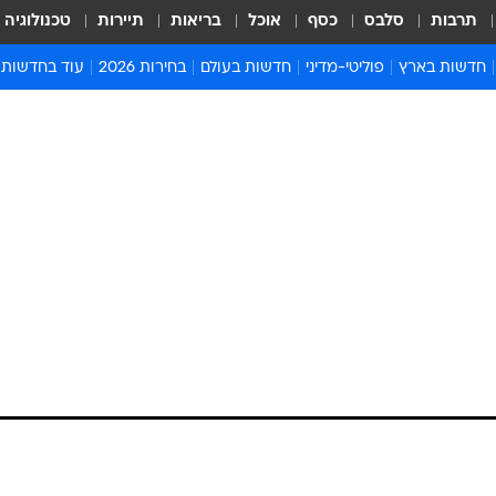
תרבות
סלבס
כסף
אוכל
בריאות
תיירות
טכנולוגיה
חדשות בארץ
פוליטי-מדיני
חדשות בעולם
בחירות 2026
עוד בחדשות
אירועים בארץ
פוליטיקה וממשל
המזרח התיכון
דעות ופרשנויו
חדשות פלילים ומשפט
יחסי חוץ
אירופה
סרי ושלזינגר
חינוך
אמריקה
פרויקטים מיוח
ישראלים בחו"ל
אסיה והפסיפיק
אסור לפספס
בריאות
אפריקה
מדע וסביבה
חברה ורווחה
הנחיות פיקוד 
ארכיון מדורים
זמני כניסת ש
לוח חופשות וח
לוח שנה
חדשות יהדות
חדשות המשפ