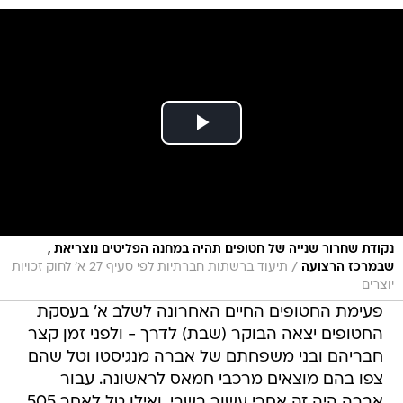
נקודת שחרור שנייה של חטופים תהיה במחנה הפליטים נוצריאת ,
/
שבמרכז הרצועה
תיעוד ברשתות חברתיות לפי סעיף 27 א' לחוק זכויות
יוצרים
פעימת החטופים החיים האחרונה לשלב א' בעסקת
החטופים יצאה הבוקר (שבת) לדרך - ולפני זמן קצר
חבריהם ובני משפחתם של אברה מנגיסטו וטל שהם
צפו בהם מוצאים מרכבי חמאס לראשונה. עבור
אברה היה זה אחרי עשור בשבי, ואילו טל לאחר 505