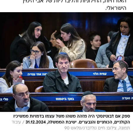
האזרחיות, החילוניות והליברליות של אבי הימין
הישראלי.
ספק אם ז'בוטינסקי היה מזהה משהו משל עצמו בדמויות ממשיכיו
/
הקולניים, הכוחניים והנבערים. ישיבת הממשלה, 31.12.2024
עיבוד
תמונה, צילום: חיים גולדברג/פלאש 90