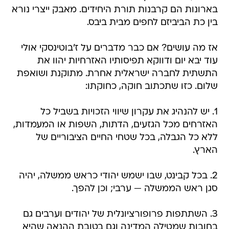
בארונות הם קרבנות תורת היחידים. מאבק ייצרי נורא
בין כת הביביזם לחפים מבית ביבס.
אז מה עושים? אם כבר מדברים על ז'בוטינסקי אולי
עוד יבא יום ודווקא תפיסותיו האזרחיות יהוו את
התשתית לחברה ישראלית אחרת. מתוקנת ושואפת
שלום. כזו שתכתוב חוקה, כחוקתו:
1. יש להנהיג את עקרון שיווי הזכויות בשביל כל
האזרחים מכל הגזעים, הדתות, השפות או המעמדות,
ללא כל הגבלה, בכל שטחי החיים הציבוריים של
הארץ.
2. בכל קבינט, שבו ישמש יהודי כראש ממשלה, יהיה
סגן ראש הממשלה — ערבי; וכן להפך.
3. השתתפות פרופורציונלית של יהודים וערבים גם
בחובות שמטילה המדינה וגם בטובת ההנאה שהיא