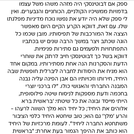
ספק אם ז'בוטינסקי היה מזהה משהו משל עצמו
בדמויות ממשיכיו הקולניים, הכוחניים והנבערים. ואין
לי ספק שלא היה יודע את נפשו נוכח מדיניות מפלגתו
שלו. עם זאת, דווקא הקרע הקיים היום מאפשר
הצצה אל המורכבות של תפיסותיו. מובן שכמו כל
הוגה שכתב ויצר במשך הרבה שנים יש בכתביו
התפתחויות ולפעמים גם סתירות פנימיות.
דווקא בשל כך ז'בוטינסקי חייב לרתק את שוחרי
הדעת והסקרנות הנה אחת מסתירותיו. במקום אחד
הוא מניח את היסודות לחברה ליברלית חופשית שבה
היחיד, חירותו וזכויותיו הם אבן הפינה עליה נבנה
המבנה החברתי והאנושי כולו. "לו ברכני יוצרי
בחכמה ודעת מספקות לניסוח שיטה פילוסופית,
הייתי מייסד ובונה את כל שיטתי: 'בראשית ברא
אלוהים את היחיד; כל יחיד הוא מלך השווה לרעהו -
והרע 'מלך' גם הוא; טוב שיחטא היחיד כלפי הציבור
משתחטא החברה ליחיד". לעומת מרכזיות של היחיד
הוא כותב את ההיפך הגמור בעת אחרת: "בראשית