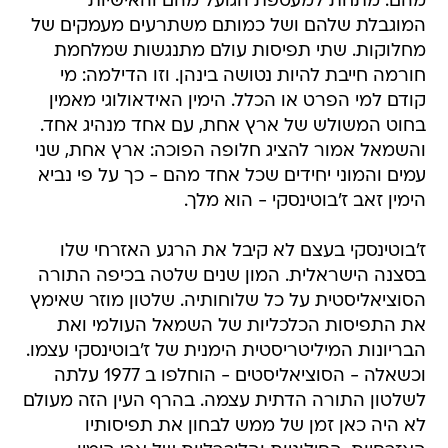
מהם. מתחת למעטפת הגועל מהם והאישיות
המוגבלת שלהם ושל כמותם משתרעים מעמקים של
מחלוקות. שתי תפיסות עולם מתנגשות שמלחמת
חורמה חייבת להיות נטושה בינהן. וזו הדילמה: מי
קודם למי הפרט או הכלל. הימין האידאולוגי מאמין
בחוט המשולש של ארץ אחת, עם אחד מנהיג אחד.
והשמאל אמור להציג חלופה הפוכה: ארץ אחת, שני
עמים והמוני יחידים שכל אחד מהם - כך על פי נביא
הימין זאב ז'בוטינסקי - הוא מלך.
ז'בוטינסקי בעצם לא קיבל את הרגע האזרחי שלו
בסצנה הישראלית. המון שנים שלטה בכיפה התורה
הסוציאליסטית על כל שלוחותיה. שלטון מוזר שאימץ
את התפיסות הכלכליות של השמאל העולמי ואת
הבריונות המיליטריסטית הימנית של ז'בוטינסקי עצמו.
וכשאלה - הסוציאליסטים - הוחלפו ב 1977 עלתה
לשלטון התורה הדתית עצמה. בהרף העין הזה מעולם
לא היה כאן זמן של ממש לבחון את תפיסותיו