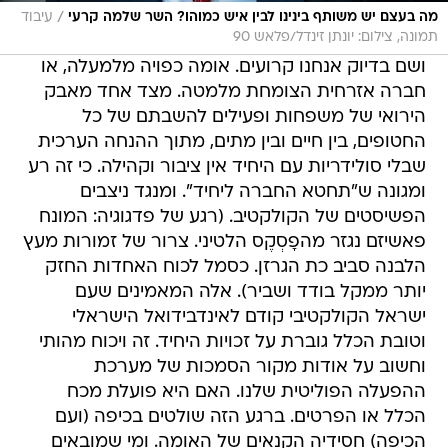
/
מה בעצם יש משותף בינינו לבין איש כמוהו? השר שלמה קרעי
עיבוד
תמונה, צילום: יונתן זינדל/פלאש 90
ושם בדיוק אנחנו קרועים. אומה כפויה מלמעלה, או
חברה אזרחית הצומחת מלמטה. מצד אחד מאבק
הירואי של משפחות ופעילים להשבתם של כל
החטופים, בין חיים ובין מתים, מתוך ההנחה הערכית
שבלי סולידריות עם היחיד אין ציבור וקהילה. כי זה רע
ומגונה ש"תחטא החברה ליחיד". ומנגד ניצבים
הפשיסטים של הקולקטיב. (רגע של פדגוגיה: המונח
פאשיזם נגזר מהפָסְקֶס הלטיני. צרור של זמורות מעץ
הלבנה סביב כת הגרזן. כסמל לכוח האחדות החזק
יותר ממקל בודד ושביר). אלה המאמינים שעם
ישראל הקולקטיבי קודם לאינדבידואל הישראלי
וטובת הכלל גוברת על זכויות היחיד. זה ויכוח מהותי
וחשוב על אודות מקור הסמכות של מערכת
ההפעלה הפוליטית שלנו. האם היא פועלת מכח
הכלל או הפרטים. ברגע הזה שולטים בכיפה (ועם
הכיפה) חסידיה הקנאים של האומה. ומי שמובאים