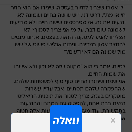
"לי אמרו שצריך לחזור בעסקה, שיגידו אם הוא חוזר
חי או מת", דרש דני. "יש שישה בחיים ושמונה לא.
יודעים את זה. אז מפרסמים שישה חיים ולא מודיעים
לשמונה שום דבר, על מי אני צריך לסמוך? לא
הצליחו להגיע למסקנה הזאת בעצמם. אנחנו מנסים
להחזיר אמון במדינה. וניתוח אנליטי פשוט של שש
מול שמונה הם לא יודעים?"
לסיום, אמר כי הוא "מקווה שזה לא נכון ולא אישרו
את שמות החיים.
אני שמח שיחזרו החיים סוף סוף למשפחות שלהם.
שההפקרה שלהם תסתיים. אבל עדיין עשרות
מופקרים בעזה. צריך לסגור את תוכנית הריאליטי
הזאת בבת אחת, להפסיק עם המתח וההודעות
בתקשורת. עוד מעט יעשו גם הצבעות איזה חטוף
אתם מעדיפים".