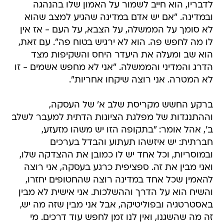
לדבריו, הוא חייב לשמור על האמון שלו בהנהגה
ובמדינה. "אם יש אדם במדינה שהגיע למצב שהוא
לא סומך על הממשלה, על הצבא, על העם - אז אין
לו מה לחפש פה. הוא לא ירגיש בטוח פה". עם זאת,
הוא שב ומעלה את היעדר היחס והשקיפות מצד
הדרג והמדיני והממשלה. "אני לא מחפש אשמים - זו
לא המטרה. אני רוצה שיקחו אחריות".
ברקע החשש מקריסת שלב א' של העסקה,
וההתנגדות של מפלגת הציונות הדתית למעבר לשלב
ב', אהל אומר: "בתקופה הזו יש משהו מזעזע,
חברתית: יש איזשהו תעתוע והבדל בערכים
ובמוסריות, וכל אחד יש לו כמובן את ההצדקה שלו,
ואני מבין את זה. ספציפית כרגע בעסקה, אני רוצה
להאמין שכל אחד במדינה רוצה שהחטופים יחזרו,
והשיח הוא על הדרך וההשלכות. אני אישית לא מבין
באסטרטגיה ובפוליטיקה, אבל אני מבין שזה מה יש,
זה מה שהשגנו, ואין לנו זמן לחפש עוד דרכים. מי