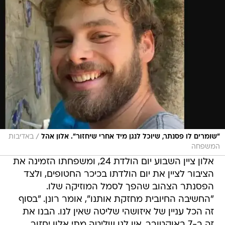
/
"שומרים לו פסנתר, שיוכל לנגן מיד אחרי שיחזור". אלון אהל
באדיבות
המשפחה
אלון ציין השבוע יום הולדת 24, ומשפחתו הזמינה את
הציבור לציין את יום הולדתו בכיכר החטופים, ולצד
הפסנתר הצהוב שהפך לסמל המוזיקה שלו.
"החשיבה החיובית מחזקת אותנו", אומר רונן. "בסוף
זה הכל עניין של איזושהי שליטה שאין לנו. הבנו את
זה ב-7 באוקטובר. אין לנו שליטה מתי אלון יחזור