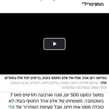
הומניטרי?"
בווידאו: רונן אהל, אחיו של אלון החטוף בעזה, בריאיון לטל שלו בסופ"ש
/
שלו
צילום סטילס: ראובן קסטרו, צילום וידאו: רויטרס, ערוץ הכנסת,
צלמי וואלה ובאדיבות המשפחה
במשך כמעט 500 יום, שנה וארבעה חודשים מאז 7
באוקטובר, משפחתו של אלון אהל החטוף בעזה לא
קיבלה ממנו אות חיים. אבל פעימת השחרור של
אלי