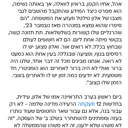
אהל, אחיו הקטן, בראיון לוואלה, אך באותה נשימה,
הוא מפרט כיצד המידע שהתקבל מהשבים לגבי
מצבו של אלון טילטל וזעזע את המשפחה. "הם
סיפרו שהוא נמצא במנהרה מאז נובמבר 23',
שהרגליים שלו קשורות בשלשלאות. תת תזונה קשה,
בקושי פיתה אחת ליום. הם לא חשופים לעולם
שבחוץ בכלל, לא רואים אור. ואלון פצוע: יש לו
רסיסים בגוף, ופציעה שבגללה בעין אחת הוא כמעט
לא רואה. אנחנו מבינים מכל זה דבר אחד, שלנו היה
ברור ואולי לא היה ברור לאחרים: הוא הומניטרי, חד
משמעית. לא יודעים כמה זמן יש לו ולאחרים בשבי.
הזמן שלו קצוב".
ביום ראשון בערב התראיינה אמו של אלון, עידית,
בחדשות 12
וזעקתה
הרעידה מדינה שלמה - לא רק
עבור בנה, אלא גם עבור שאר החטופים שעוד נותרו
בעזה וממתינים להשתחרר בשלב ב' של העסקה. "זה
לא משהו שלא ידענו, זה לא משהו שהממשלה לא