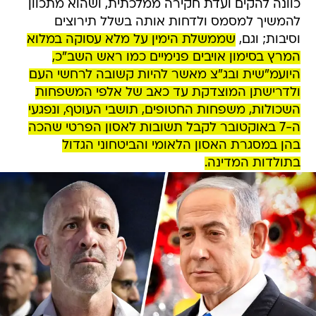
כוונה להקים ועדת חקירה ממלכתית, ושהוא מתכוון
להמשיך למסמס ולדחות אותה בשלל תירוצים
וסיבות; וגם,
שממשלת הימין על מלא עסוקה במלוא
המרץ בסימון אויבים פנימיים כמו ראש השב"כ,
היועמ"שית ובג"צ מאשר להיות קשובה לרחשי העם
ולדרישתן המוצדקת עד כאב של אלפי המשפחות
השכולות, משפחות החטופים, תושבי העוטף, ונפגעי
ה-7 באוקטובר לקבל תשובות לאסון הפרטי שהכה
בהן במסגרת האסון הלאומי והביטחוני הגדול
בתולדות המדינה.