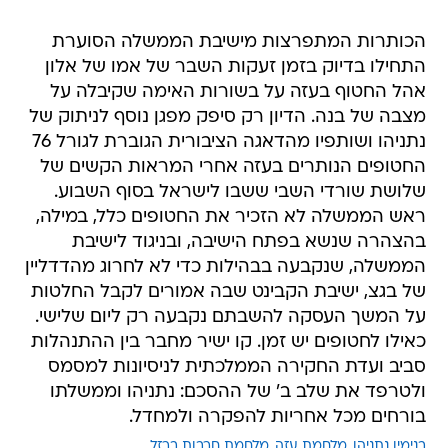
הכותרות המתפרצות מישיבת הממשלה הסוערת
התחילו בדיוק בזמן זעקות השבר של אמו של אלון
אהל החטוף בעזה על בשורות האימה שקיבלה על
מצבה של בנה. הדיון רק סיפק מפגן נוסף לניתוק של
נתניהו ושותפיו מהדאגה הציבורית הגוברת לגורל 76
החטופים הנותרים בעזה אחרי המראות הקשים של
שלושת שורדי השבי ששבו לישראל בסוף השבוע.
ראש הממשלה לא הזכיר את החטופים כלל, במילה,
בהצהרה שנשא בפתח הישיבה, ובניגוד לישיבת
הממשלה, שנקבעה בבהילות כדי לא לחרוג מהדדליין
של בגצ, ישיבת הקבינט שבה אמורים לקבל החלטות
על המשך העסקה להשבתם נקבעה רק ליום שלישי.
כאילו לחטופים יש זמן. קו ישיר מחבר בין ההתנהלות
סביב ועדת החקירה הממלכתית לניסיונות למסמס
ולטרפד את שלב ב' של ההסכם: נתניהו וממשלתו
בורחים מכל אחריות להפקרה ולמחדל.
בנימין נתניהו
מלחמת עזה
מלחמת חרבות ברזל