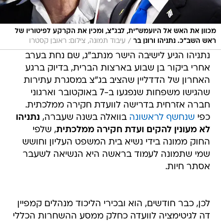
מכוון את האש אל היועמש״ית, לבג״צ, ומכין את הקרקע לפיטוריו של
/
ראש השב״כ. נתניהו ורונן בר
עיבוד תמונה, צילום: ראובן קסטרו
נתניהו הגיע לישיבה הישר מנתב"ג, שם נחת בערב
אחרי ביקור בן שבוע בארצות הברית, בדיוק ברגע
האחרון של הדדליין שהציב בג"צ במסגרת עתירות
שהגישו משפחות שנפגעו ב-7 באוקטובר וארגוני
חברה אזרחית בדרישה לוועדת חקירה ממלכתית.
כפי
שנחשף לראשונה
בוואלה בשנה שעברה,
נתניהו
לא מעונין להקים ועדת חקירה ממלכתית
, שלפי
החוק ממונה בידי נשיא בית המשפט העליון וחושש
שמי שתמונה לעמוד בראשה היא הנשיאה לשעבר
אסתר חיות.
לכן, כבר חודשים, הוא ובכירי הליכוד מנהלים קמפיין
דה לגיטימציה לוועדה כחלק ממסע ההשחרות הכללי