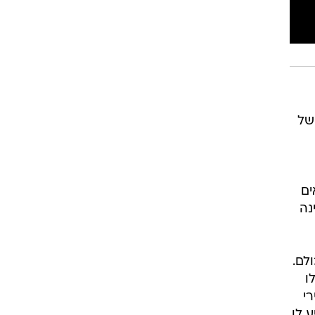
של
ים
נה
לם.
ו
י
 לו