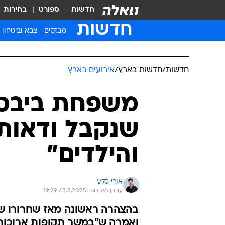
חדשות
ספורט
בחירות
חדשות
מבזקים
צבא וביטחון
חדשות
/
חדשות בארץ
/
אירועים בארץ
משפחת ביבס:
שנקבל ודאות 
והילדים"
אורי סלע
עודכן לאחרונה: 3.2.2025 / 19:29
בהצהרה ראשונה מאז שחרורו של 
ואמרה ש"במשך תקופות ארוכות הא