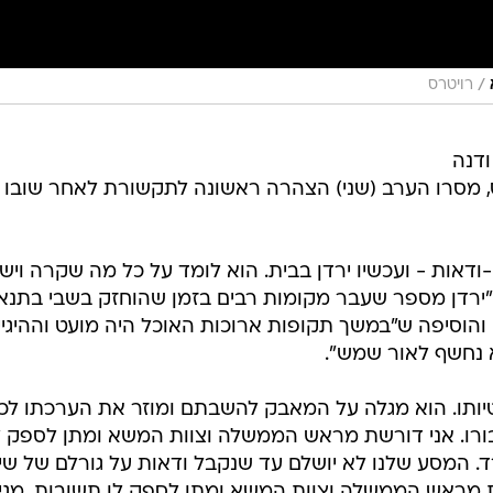
/
רויטרס
ודנה
בס, מסרו הערב (שני) הצהרה ראשונה לתקשורת לאחר שובו 
פחד ואי-ודאות - ועכשיו ירדן בבית. הוא לומד על כל מה שקרה ויש
"ירדן מספר שעבר מקומות רבים בזמן שהוחזק בשבי בתנא
והוסיפה ש"במשך תקופות ארוכות האוכל היה מועט וההיגיי
 נחשף לאור שמש".
ותו. הוא מגלה על המאבק להשבתם ומוזר את הערכתו לכו
עבורו. אני דורשת מראש הממשלה וצוות המשא ומתן לספק ל
. המסע שלנו לא יושלם עד שנקבל ודאות על גורלם של שיר
שת מראש הממשלה וצוות המשא ומתן לספק לו תשובות, מגיע