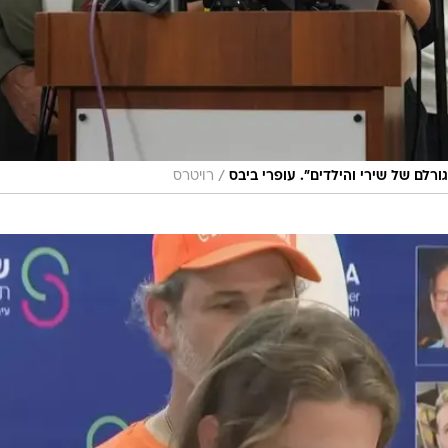
/
רלם של שירי והילדים". עופרי ביבס
רויטרס