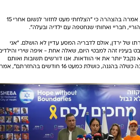
אחותה של שירי, דנה סילברמן סיטון, אמרה בהצהרה כי "הצלחתי מעט לחזור לנשום אחרי 15
וריי, חבריי ואחותי שנחטפה עם ילדיה ובעלה".
 של ירדן, אולם לדבריה המסע עדיין לא הושלם. "אני
 בעיניו זהה למבטי היום, שאלה אחת - איפה שירי והילדים
 נקבל יותר את אי הוודאות. אנו דורשים תשובות ואותם
 כושלת כמעט 16 חודשים בהחזרתם", אמרה.