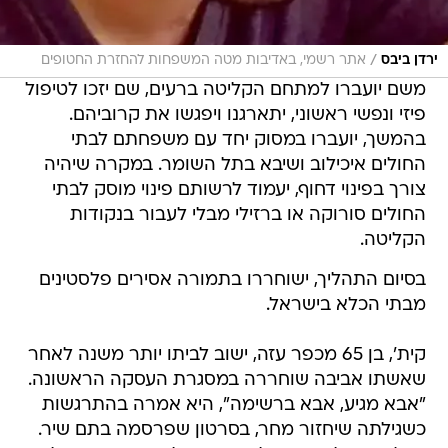
/
ירדן ביבס
אתר רשמי, באדיבות מטה המשפחות להחזרת החטופים
משם יועברו למתחם הקליטה ברעים, שם יזכו לטיפול
פיזי ונפשי ראשוני, יתארגנו ויפגשו את קרוביהם.
בהמשך, יועברו במסוק יחד עם משפחתם לבתי
החולים איכילוב ושיבא בתל השומר. במקרה שיהיה
צורך בפינוי דחוף, יעמוד לרשותם פינוי מוסק לבתי
החולים סורוקה או ברזילי מבלי לעבור בנקודות
הקליטה.
בסיום התהליך, ישוחררו בתמורה אסירים פלסטינים
מבתי הכלא בישראל.
קית', בן 65 מכפר עזה, ישוב לביתו יותר משנה לאחר
שאשתו אביבה שוחררה במסגרת העסקה הראשונה.
"אבא מגיע, אבא ברשימה", היא אמרה בהתרגשות
כשגילתה שיחזור מחר, בסרטון שפרסמה בתם שיר.