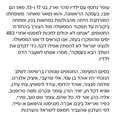
עופר נחטף עם ילדיו סהר וארז, בני 17 ו-13, מאז הם
שבו, בעסקה הראשונה, והוא נשאר מאחור. משפחתו
המורחבת הייתה מהבולטות במחאות בגין, ומתחה
ביקורת על תפקוד הממשלה מול הצורך בהחזרת
החטופים. "אנחנו לא יכולים לחכות למפגש אחרי 483
ימים שהופקרו בעזה. אנו קוראים לראש הממשלה
ולנציגי ישראל לא להמתין אפילו דקה כדי לקדם את
השלב הבא בעסקה", מסרו אשתו לשעבר הדס
וילדיו.
בסיום הפעימה, החטופים שנותרו ברשימה לשלב
הנוכחי יהיו אוהד בן עמי, אלי שרעבי, איציק אלגרט,
שלמה מנצור, אוהד יהלומי, עודד ליפשיץ, צחי עידן,
שגיא דקל חן, יאיר הורן, עומר ונקרט, סשה טרופנוב,
אליה כהן, אור לוי, טל שהם, עומר שם טוב, שירי,
כפיר ואריאל ביבס, אברה מנגיסטו והישאם א-סייד.
לפי העדכון שהעביר חמאס לישראל והערכות