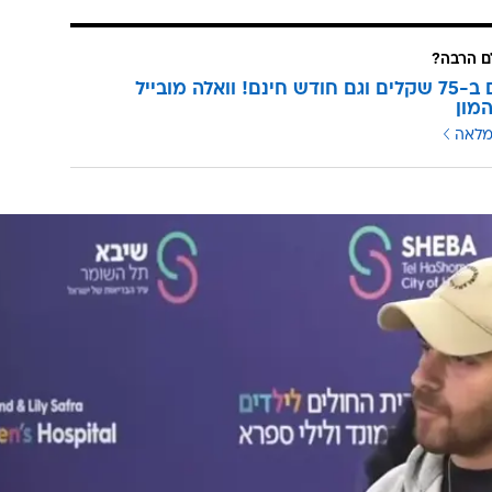
 הרבה?
3 מנויים ב-75 שקלים וגם חודש חינם! וואלה מובייל
מון
מלאה