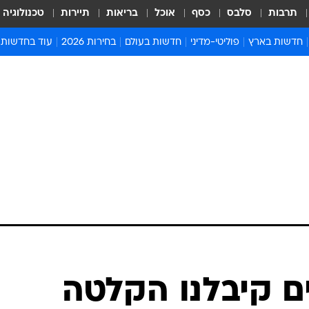
תרבות
סלבס
כסף
אוכל
בריאות
תיירות
טכנולוגיה
חדשות בארץ
פוליטי-מדיני
חדשות בעולם
בחירות 2026
עוד בחדשות
אירועים בארץ
פוליטיקה וממשל
המזרח התיכון
דעות ופרשנויו
חדשות פלילים ומשפט
יחסי חוץ
אירופה
סרי ושלזינגר
חינוך
אמריקה
פרויקטים מיוח
ישראלים בחו"ל
אסיה והפסיפיק
אסור לפספס
בריאות
אפריקה
מדע וסביבה
חברה ורווחה
הנחיות פיקוד 
ארכיון מדורים
זמני כניסת ש
לוח חופשות וח
לוח שנה
חדשות יהדות
 472 ימים קיבלנו הקלטה
חדשות המשפ