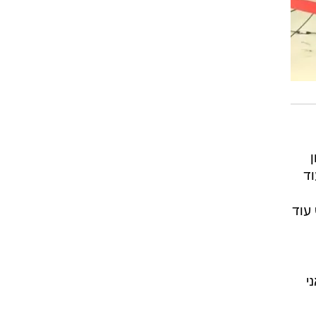
וד
 עוד
י