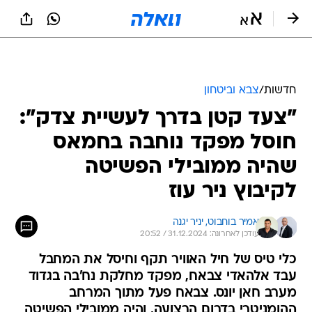
חדשות
/
צבא וביטחון
"צעד קטן בדרך לעשיית צדק":
חוסל מפקד נוחבה בחמאס
שהיה ממובילי הפשיטה
לקיבוץ ניר עוז
אמיר בוחבוט, 
יניר יגנה
עודכן לאחרונה: 31.12.2024 / 20:52
כלי טיס של חיל האוויר תקף וחיסל את המחבל
עבד אלהאדי צבאח, מפקד מחלקת נח'בה בגדוד
מערב חאן יונס. צבאח פעל מתוך המרחב
ההומניטרי בדרום הרצועה, והיה ממובילי הפשיטה