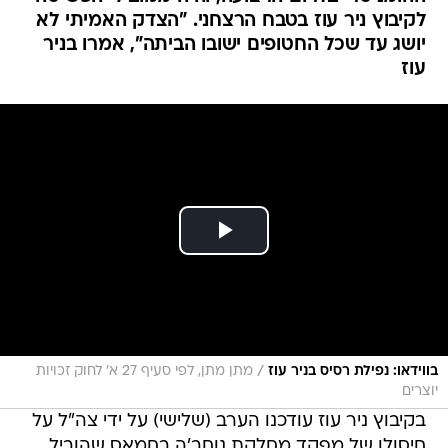
לקיבוץ ניר עוז בטבח הרצחני. "הצדק האמיתי לא
יושג עד שכל החטופים ישובו הביתה", אמרו בניר
עוז
/
בווידאו: נפילת רסיס בניר עוז
מתן מתן, לפי סעיף 27 א׳ לחוק זכויות
יוצרים
בקיבוץ ניר עוז עודכנו הערב (שלישי) על ידי צה"ל על
חיסולו של מפקד מחלקת נוחב'ה בחמאס שהוביל