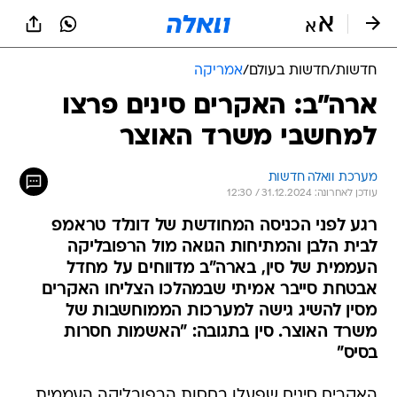
חדשות
/
חדשות בעולם
/
אמריקה
ארה"ב: האקרים סינים פרצו
למחשבי משרד האוצר
מערכת וואלה חדשות
עודכן לאחרונה: 31.12.2024 / 12:30
רגע לפני הכניסה המחודשת של דונלד טראמפ
לבית הלבן והמתיחות הגואה מול הרפובליקה
העממית של סין, בארה"ב מדווחים על מחדל
אבטחת סייבר אמיתי שבמהלכו הצליחו האקרים
מסין להשיג גישה למערכות הממוחשבות של
משרד האוצר. סין בתגובה: "האשמות חסרות
בסיס"
האקרים סינים שפעלו בחסות הרפובליקה העממית,