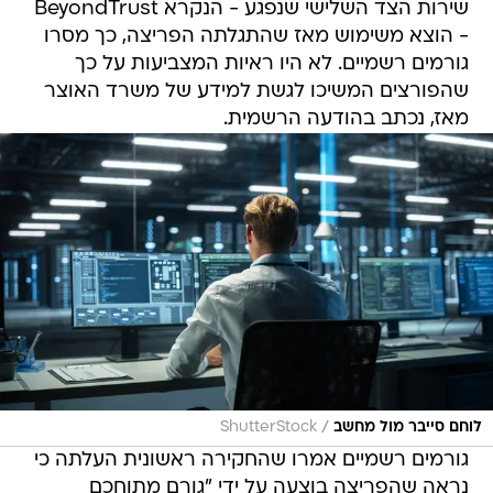
שירות הצד השלישי שנפגע - הנקרא BeyondTrust
- הוצא משימוש מאז שהתגלתה הפריצה, כך מסרו
גורמים רשמיים. לא היו ראיות המצביעות על כך
שהפורצים המשיכו לגשת למידע של משרד האוצר
מאז, נכתב בהודעה הרשמית.
/
לוחם סייבר מול מחשב
ShutterStock
גורמים רשמיים אמרו שהחקירה ראשונית העלתה כי
נראה שהפריצה בוצעה על ידי "גורם מתוחכם