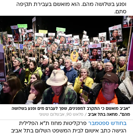
ופגע בשלושה מהם. הוא מואשם בעבירת תקיפה
סתם.
"אביב מואשם כי התקרב למפגינים, שפך לעברם מים ופגע בשלושה
/
מהם". מחאה בתל אביב
פלאש 90, אבשלום ששוני
בחודש ספטמבר
פרקליטות מחוז ת"א הפלילית
הגישה כתב אישום לבית המשפט השלום בתל אביב