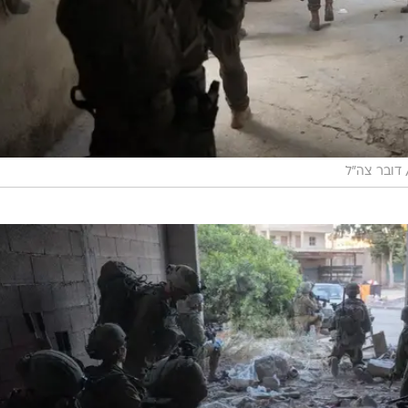
דובר צה"ל