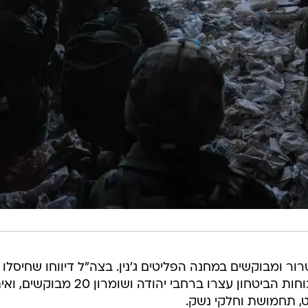
ר ומבוקשים במחנה הפליטים ג'נין. בצה"ל דיווחו שחיסלו 
מחבלים והחרימו כלי נשק ואמל"ח. כוחות הביטחון עצרו ברחבי יהודה ושומרון 0
ט, תחמושת וחלקי נשק.