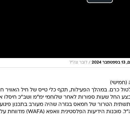
/
202
דובר צה"ל
 (חמישי)
ול כרם. במהלך הפעילות, תקף כלי טייס של חיל האוויר חו
צע החל שעות ספורות לאחר שלוחמי ימ"מ ושב"כ חיסלו א
שתית הטרור של חמאס בגזרה שהיה מעורב בתכנון פיגועי
בטווח הזמן המיידי", נמסר מדובר צה"ל. סוכנות הידיעות הפלסטינית וואפא 