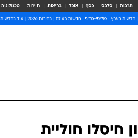
תרבות
סלבס
כסף
אוכל
בריאות
תיירות
טכנולוגיה
חדשות בארץ
פוליטי-מדיני
חדשות בעולם
בחירות 2026
עוד בחדשות
אירועים בארץ
פוליטיקה וממשל
המזרח התיכון
דעות ופרשנויו
חדשות פלילים ומשפט
יחסי חוץ
אירופה
סרי ושלזינגר
חינוך
אמריקה
פרויקטים מיוח
ישראלים בחו"ל
אסיה והפסיפיק
אסור לפספס
בריאות
אפריקה
מדע וסביבה
חברה ורווחה
הנחיות פיקוד 
ארכיון מדורים
זמני כניסת ש
לוח חופשות וח
לוח שנה
חדשות יהדות
 חיסלו חוליית
חדשות המשפ