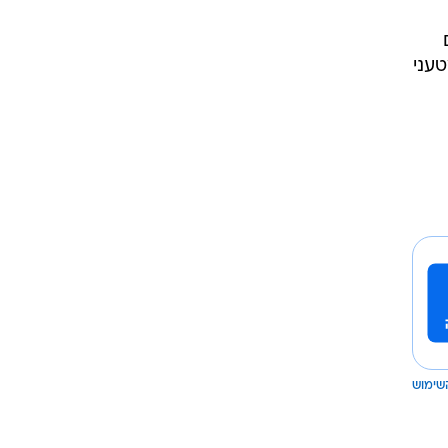
עני
שימוש