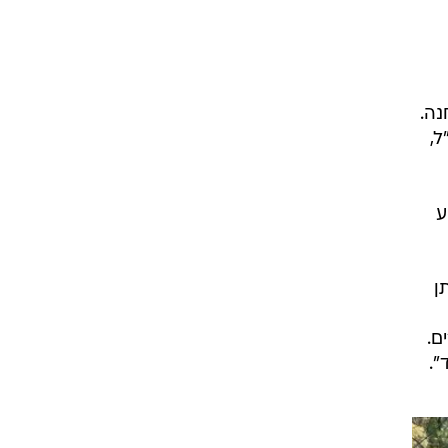
ן
ם.
".