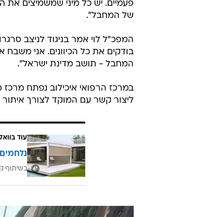
עוד בוואל
נלחמים 
בשיתוף קב