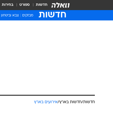
חדשות
ספורט
בחירות
חדשות
מבזקים
צבא וביטחון
חדשות
/
חדשות בארץ
/
אירועים בארץ
35 פצועים 
אוטובוס סמוך
שישה קשה
אורי סלע, 
הודיה רן, 
אביחי חיים
עודכן לאחרונה: 27.10.2024 / 13:43
לפי המשטרה, אוטובוס עצר בסמ
גלילות. משאית הגיעה בנסיעה ו