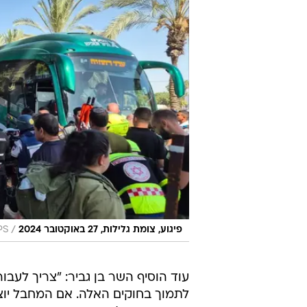
/
פיגוע, צומת גלילות, 27 באוקטובר 2024
PS
עוד הוסיף השר בן גביר: "צריך לעבור
לתמוך בחוקים האלה. אם המחבל יוצא
פעמיים. יש כל מיני שמשמיצים את ה
של המחבל".
המפכ"ל לוי אמר בניגוד לניצב סרגר
בודקים את כל הכיוונים. אני משבח 
המחבל - תושב מדינת ישראל".
ליצור קשר עם המוקד לצורך איתור נ