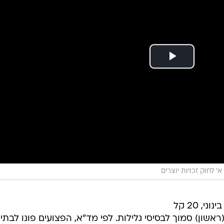
33 פצועים, בהם שישה קשה, שבעה בינוני, 20 קל
אשון) סמוך לבסיסי גלילות. לפי מד"א, הפצועים פונו לבתי
לפסון, לניאדו, שמיר-אסף הרופא ושיבא בתל השומר. גורמים
זרח ישראלי.
 כי אוטובוס עצר בסמוך לתחנה במטרה להוריד נוסעים
יעה משאית בנסיעה ונכנסה באוטובוס ובנוסעים שנכחו בתח
 נהג המשאית ונטרלו אותו. נסיבות האירוע נבדקות. המפכ"
ף, אמר בזירת הפיגוע: "עדיין בודקים אם מכוון או לא. אירו
".