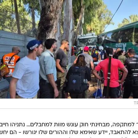
T
 למתקפה, מבחינתי חוק עונש מוות למחבלים... נתניהו חייב
 להתאבד, יידע שאימא שלו וההורים שלו יגורשו - הם יחש
מפכ"ל, אני סומך עליו. צריך לגרש את האימא, האבא, האחי
וף כי "האירוע מתוחקר על ידי המשטרה כפיגוע בשלב הזה.
את פעילות האזרחים שהגיעו במהירות ונטרלו את המחבל. זה
במרכז הרפואי איכילוב נפתח מרכז מידע למשפחות שזמין במספר- 1255133. משפחות יכולות
פגעים.