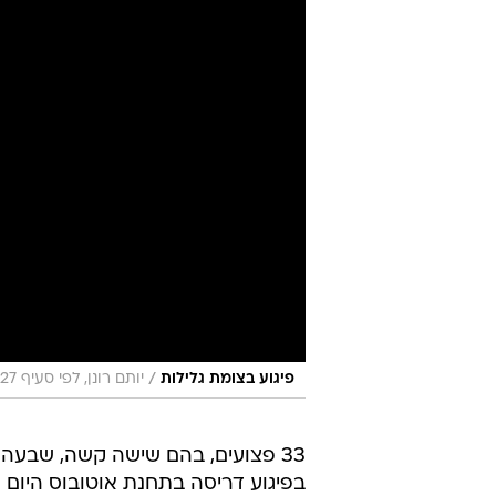
/
פיגוע בצומת גלילות
יותם רונן, לפי סעיף 27 א׳ לחוק זכויות יוצרים
בפיגוע דריסה בתחנת אוטובוס היום (ר
החולים, איכילוב, בלינסון, מאיר, וו
במשטרה אמרו כי הנהג ככל הנראה א
לפי המשטרה, מבדיקה ראשונית עולה
במקביל לבסיס גלילות. באותה עת הג
אזרחים שנכחו במקום ביצעו ירי לעבר
רנ"צ דני לוי נמצא בזירה בגלילות.
מפקד מחוז תל אביב, ניצב חיים סרגרו
קשה מאוד. לא יודעים את כל הפרטים