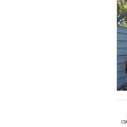
בו
ם
ות