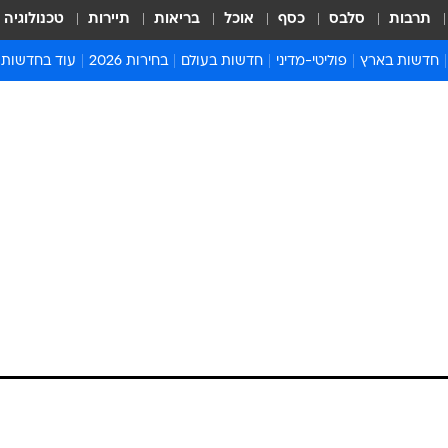
תרבות
סלבס
כסף
אוכל
בריאות
תיירות
טכנולוגיה
חדשות בארץ
פוליטי-מדיני
חדשות בעולם
בחירות 2026
עוד בחדשות
אירועים בארץ
פוליטיקה וממשל
המזרח התיכון
דעות ופרשנויו
חדשות פלילים ומשפט
יחסי חוץ
אירופה
סרי ושלזינגר
חינוך
אמריקה
פרויקטים מיוח
ישראלים בחו"ל
אסיה והפסיפיק
אסור לפספס
בפיגוע דריסה בתחנת
בריאות
אפריקה
מדע וסביבה
 לבסיסי גלילות, בהם
חברה ורווחה
הנחיות פיקוד 
ארכיון מדורים
זמני כניסת ש
לוח חופשות וח
לוח שנה
חדשות יהדות
וך לתחנה במטרה להוריד נוסעים במקביל לבסיס
חדשות המשפ
נכנסה באוטובוס ובנוסעים שנכחו בתחנה. גורמים