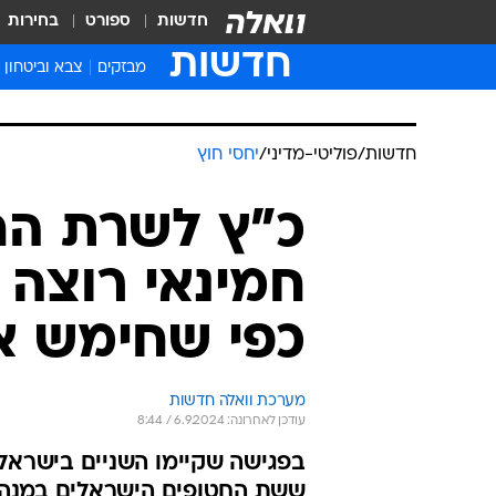
חדשות
ספורט
בחירות
חדשות
מבזקים
צבא וביטחון
חדשות
/
פוליטי-מדיני
/
יחסי חוץ
כ"ץ לשרת החו
חמינאי רוצה
כפי שחימש א
מערכת וואלה חדשות
עודכן לאחרונה: 6.9.2024 / 8:44
בפגישה שקיימו השניים בישראל 
ששת החטופים הישראלים במנהרת