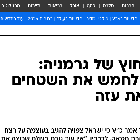
תרבות
סלבס
כסף
אוכל
בריאות
תיירות
טכנולוגיה
חדשות בארץ
פוליטי-מדיני
חדשות בעולם
בחירות 2026
עוד בחדשות
אירועים בארץ
פוליטיקה וממשל
המזרח התיכון
דעות ופרשנויו
חדשות פלילים ומשפט
יחסי חוץ
אירופה
סרי ושלזינגר
חינוך
אמריקה
פרויקטים מיוח
ישראלים בחו"ל
אסיה והפסיפיק
אסור לפספס
ץ של גרמניה:
בריאות
אפריקה
מדע וסביבה
 לחמש את השטחים
חברה ורווחה
הנחיות פיקוד 
ארכיון מדורים
ת עזה
זמני כניסת ש
לוח חופשות וח
לוח שנה
חדשות יהדות
אמר כ"ץ כי ישראל צפויה להגיב בעוצמה על רצח
חדשות המשפ
 חמאס. לדבריו, "אין עוד גורם בעולם שרוצה את