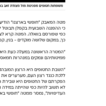
משפחות חטופים מפגינות מול מצודת זאב בת
מטה המאבק "חופשי בארצנו" הודיע ה
כי ההפגנה השבועית בקפלן תבוטל 
כפי שפורסם בוואלה. המטה קרא לצ
כך, במקום שלושה מוקדים - בגין, קפל
"המטרה הראשונה במעלה כעת היא ל
ממיטותיהם ונמקים במנהרות חמאס כבר 11 חו
"השבת החטופים היא הרצון המובהק 
ללכת כנגד רצון העם, מערערים את
הפקרתם של החטופים היא שבירת החו
לא תשוב להיות כפי שהייתה במידה 
העדיפויות", נמסר ממטה "חופשי באר