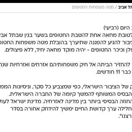
/
ל אביב
מטה משפחות החטופים
יום (רביעי)
לטובת מחאה אחת להשבת החטופים בשער בגין שבתל אביב
יבור להגיע להפגנה שתיערך בהובלת מטה משפחות החטופי
ן וכיכר החטופים - יהיה מוקד מחאה יחיד, ללא פיצולים.
החזיר הביתה אל חיק משפחותיהם אזרחים ואזרחיות שנח
דשים.
של הציבור הישראלי, כפי שמצביע כל סקר, וניסיונות הממ
 הבסיס המשותף להמשך קיומה של החברה הישראלית.
זה הבסיסי ביותר בין מדינה לאזרחיה. מדינת ישראל לעול
וחלילה ערך קדושת החיים ימשיך להידחק אחורה בסדר
צנו".