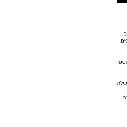
,
ם.
טפו
שלה
ם