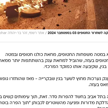
/
החטופים 03 בספטמבר 2024
אתר רשמי, זהר בר-יהו
א במטה משפחות החטופים, מחאת כולנו חטופים ובמטה
ופים בעזה, שהוביל למחאת ענק בהשתתפות יותר ממאה
גין, שקיבעה אותו כמוקד המרכזי.
ק נערכות מחוץ לשער בגין שבקרייה - מאז שהוחזרו גופו
אס בעזה.
בתל אביב בחשד להפרות סדר. זאת, תוך עימותים קשים בי
דלקת מדורות ומניעה מהשוטרים לכבותן "תוך הפרה בוטה