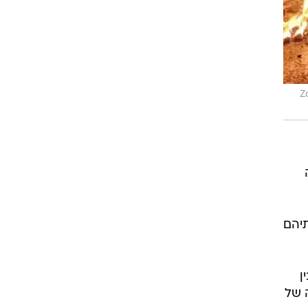
דה Zohar
תיהם
ן
 של