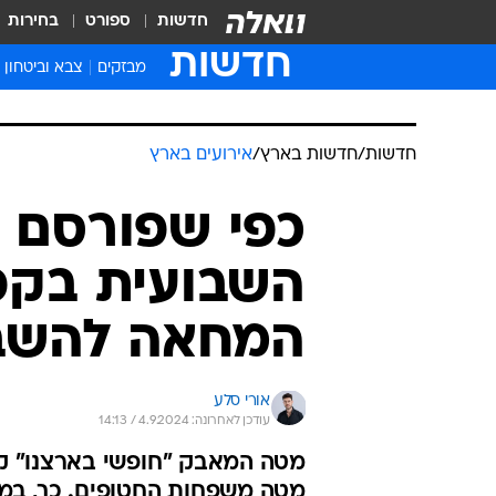
חדשות
ספורט
בחירות
חדשות
מבזקים
צבא וביטחון
חדשות
/
חדשות בארץ
/
אירועים בארץ
כפי שפורסם ב
השבועית בקפ
המחאה להשב
אורי סלע
עודכן לאחרונה: 4.9.2024 / 14:13
מטה המאבק "חופשי בארצנו" קר
מטה משפחות החטופים. כך, במק