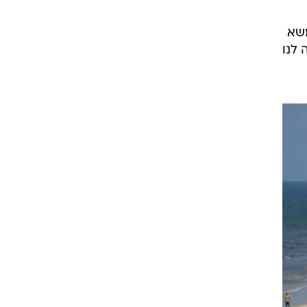
משא
 לנו