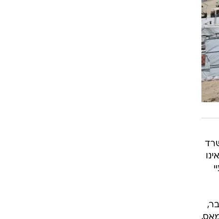
 7 באוקטובר, משרד
וא אינו
 לעיי
 אזרחים ב-7 באוקטובר,
של חמאס,