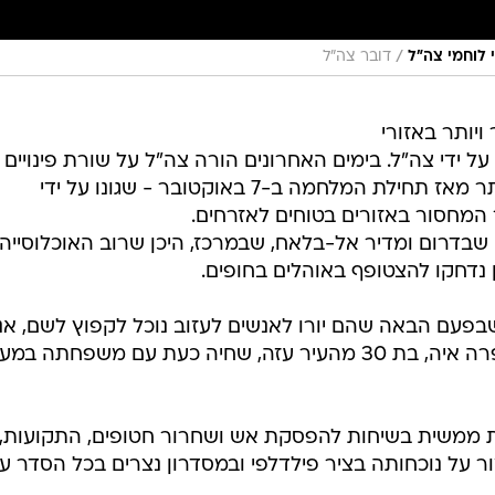
/
 לוחמי צה״ל
דובר צה"ל
יותר באזורי
 ידי צה"ל. בימים האחרונים הורה צה"ל על שורת פינויים
ברחבי הרצועה - המספר הגדול ביותר מאז תחילת המלחמה ב-7 באוקטובר - שגונו על ידי
ר המחסור באזורים בטוחים לאזרחים.
שבדרום ומדיר אל-בלאח, שבמרכז, היכן שרוב האוכלוסייה
נדחקו להצטופף באוהלים בחופים.
 שבפעם הבאה שהם יורו לאנשים לעזוב נוכל לקפוץ לשם, אנ
נמצאים עכשיו בחוף ליד מי הים", סיפרה איה, בת 30 מהעיר עזה, שחיה כעת עם משפחתה 
ממשית בשיחות להפסקת אש ושחרור חטופים, התקועות, ב
על נוכחותה בציר פילדלפי ובמסדרון נצרים בכל הסדר ע