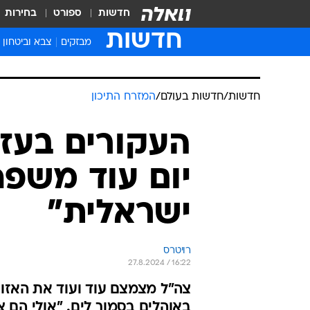
חדשות
ספורט
בחירות
חדשות
מבזקים
צבא וביטחון
חדשות
/
חדשות בעולם
/
המזרח התיכון
העקורים בעזה
יום עוד משפ
ישראלית"
רויטרס
27.8.2024 / 16:22
צה"ל מצמצם עוד ועוד את האזור 
באוהלים בסמוך לים. "אולי הם 