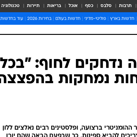
תרבות
סלבס
כסף
אוכל
בריאות
תיירות
טכנולוגיה
חדשות בארץ
פוליטי-מדיני
חדשות בעולם
בחירות 2026
עוד בחדשות
אירועים בארץ
פוליטיקה וממשל
המזרח התיכון
דעות ופרשנויו
חדשות פלילים ומשפט
יחסי חוץ
אירופה
סרי ושלזינגר
חינוך
אמריקה
פרויקטים מיוח
ישראלים בחו"ל
אסיה והפסיפיק
אסור לפספס
 נדחקים לחוף: "בכל
בריאות
אפריקה
מדע וסביבה
חות נמחקות בהפצצה
חברה ורווחה
הנחיות פיקוד 
ארכיון מדורים
זמני כניסת ש
לוח חופשות וח
לוח שנה
חדשות יהדות
ההומניטרי ברצועה, ופלסטינים רבים נאלצים ללון
חדשות המשפ
צריכים להביא ספינות, כך שבפעם הבאה שהם יורו