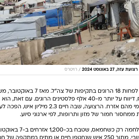
/
27 באוגוסט 2024
רויטרס
גורמי רפואה ברצועה דיווחו היום על לפחות 18 הרוגים בתקיפות של צה"ל. מאז
הבריאות בעזה, הנשלט על ידי חמאס, דיווח על יותר מ-40 אלף פלסטינים הרוגים. עם זאת, ה
מפרט מי מהם שייך לארגוני הטרור ומי מהם אזרח. הרצועה, שבה חיים 2.3 מיליון איש, הפכה
מחסור חמור של מזון ותרופות, לפי ארגוני סיוע.
ישראל מבהירה שהיא תסיים את המלחמה רק כשחמאס, שטבח בכ-1,200
יושמד וכשכל החטופים ישוחררו מהשבי. מתוך 250 איש שנחטפו חיים או מתים במתקפה 