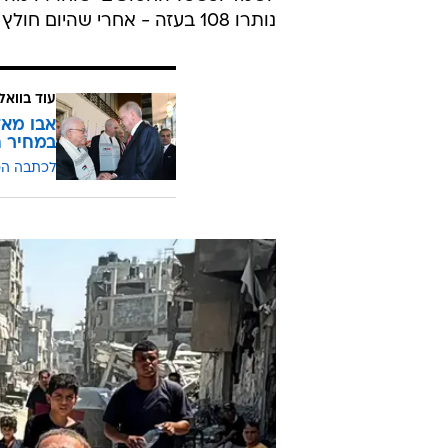
נותרו 108 בעזה - אחרי שהיום חולץ קאיד פרחאן אלקאדי.
עוד בוואל
אבו מאז
במחיר ח
לכתבה ה