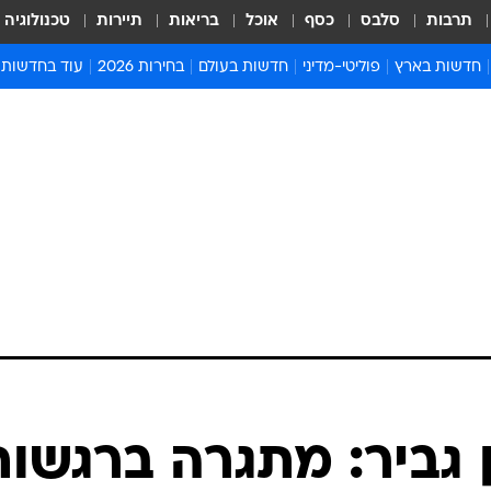
תרבות
סלבס
כסף
אוכל
בריאות
תיירות
טכנולוגיה
חדשות בארץ
פוליטי-מדיני
חדשות בעולם
בחירות 2026
עוד בחדשות
אירועים בארץ
פוליטיקה וממשל
המזרח התיכון
דעות ופרשנויו
חדשות פלילים ומשפט
יחסי חוץ
אירופה
סרי ושלזינגר
חינוך
אמריקה
פרויקטים מיוח
ישראלים בחו"ל
אסיה והפסיפיק
אסור לפספס
בריאות
אפריקה
מדע וסביבה
חברה ורווחה
הנחיות פיקוד 
ארכיון מדורים
זמני כניסת ש
לוח חופשות וח
לוח שנה
חדשות יהדות
ן גביר: מתגרה ברגשות
חדשות המשפ