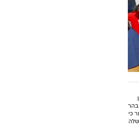
 בהר
ר כי
שלה