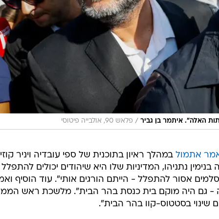
/
ות האלה". איתמר בן גביר
פלאש 90, אולבייה פיטוסי
מר אתמול
במהלך ראיון בתוכנית של ספי עובדיה ויניר קוזין
בנימין נתניהו, המדיניות שלו היא שיהודים יכולים להתפלל
סלמים אסור להתפלל - הייתם הורגים אותי". עוד הוסיף ואמ
צה - גם היה מוקם בית כנסת בהר הבית". מלשכת ראש הממ
ם שינוי בסטטוס-קוו בהר הבית".