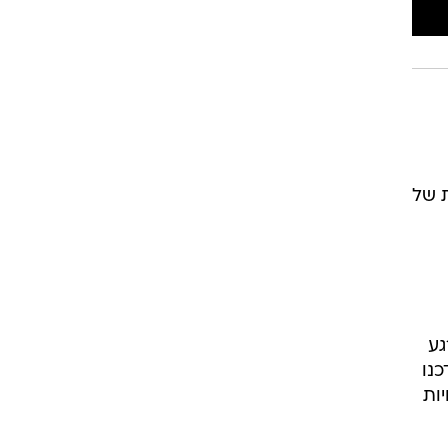
 של
גע
נו
ות