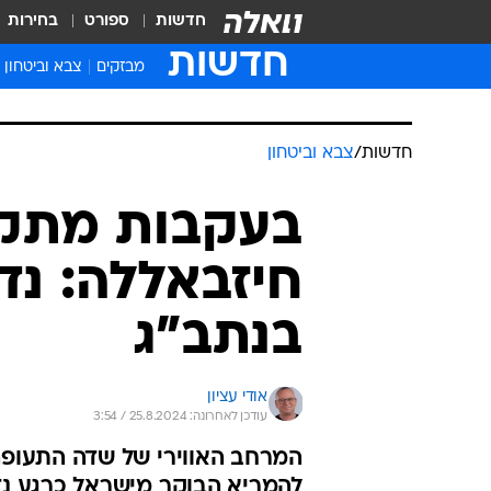
חדשות
ספורט
בחירות
חדשות
מבזקים
צבא וביטחון
חדשות
/
צבא וביטחון
בעקבות מתקפ
חיזבאללה: נד
בנתב"ג
אודי עציון
עודכן לאחרונה: 25.8.2024 / 3:54
המרחב האווירי של שדה התעופה
להמריא הבוקר מישראל כרגע נד