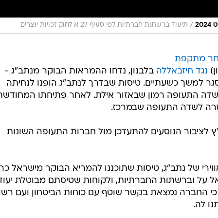
/
תיעוד ברשתות חברתיות לפי סעיף 27 א לחוק זכויות יוצרים
ר מתקפת
ן)
נגד חיזבאללה
בלבנון, נדחו ההמראות הבוקר מנתב"ג -
גר למשך כשעתיים. טיסות שבדרך לנתב"ג הופנו לנחיתה
 שדה התעופה רמון שבאזור אילת. לאחר פתיחתו המחודשת
חזרה לשדה התעופה שבמרכז.
 לציבור הנוסעים להתעדכן מול חברות התעופה השונות
ירי של נתב"ג, טיסות שתוכננו להמריא הבוקר מישראל כר
אל על וברשתות החברתיות, ולקוחות שטיסתם מבוטלת יעודכ
י החברה נמצאת בקשר שוטף עם כוחות הביטחון ועם רשוי
ו לה.