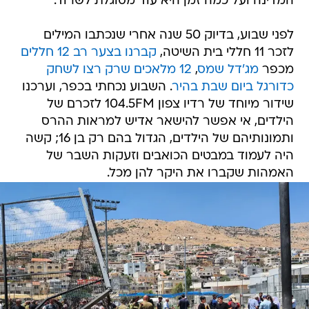
המדינה ועל כמה זמן היא עוד מסוגלת לשרוד.
לפני שבוע, בדיוק 50 שנה אחרי שנכתבו המילים
לזכר 11 חללי בית השיטה,
קברנו בצער רב
12 חללים
מכפר
מג'דל שמס
,
12 מלאכים שרק רצו לשחק
כדורגל ביום שבת בהיר
. השבוע נכחתי בכפר, וערכנו
שידור מיוחד של רדיו צפון 104.5FM לזכרם של
הילדים, אי אפשר להישאר אדיש למראות ההרס
ותמונותיהם של הילדים, הגדול בהם רק בן 16; קשה
היה לעמוד במבטים הכואבים וזעקות השבר של
האמהות שקברו את היקר להן מכל.