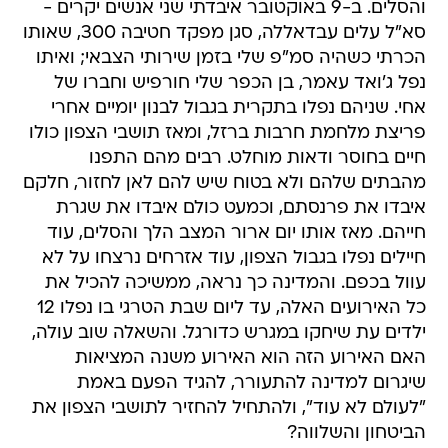
והסלים. ב-9 באוקטובר איבדתי שני אנשים יקרים -
סא"ל עלים עבדאללה, סגן מפקד חטיבה 300, שאותו
הכרתי כשהיה סמ"פ שלי בזמן שירותי הצבאי; ואיתו
נפל ג'ואד עאמר, בן הכפר שלי חורפיש וחברו של
אחי. שניהם נפלו בתקרית בגבול לבנון יומיים אחרי
פריצת מלחמת חרבות ברזל, ומאז תושבי הצפון כולו
חיים בחוסר ודאות מוחלט. רבים מהם התפנו
מהבתים שלהם ולא בטוח שיש להם לאן לחזור, חלקם
איבדו את פרנסתם, וכמעט כולם איבדו את שגרת
חייהם. מאז אותו יום ארור המצב הלך והסלים, עוד
חיילים נפלו בגבול הצפון, עוד אזרחים נרצחו על לא
עוול בכפם. והמדינה כך נראה, ממשיכה להכיל את
כל האירועים האלה, עד ליום שבת הטרגי בו נפלו 12
ילדים עת שיחקו במגרש כדורגל. והשאלה שוב עולה,
האם האירוע הזה הוא האירוע משנה המציאות
שיגרום למדינה להתעורר, להגיד הפעם באמת
"לעולם לא עוד", ולהתחיל להחזיר לתושבי הצפון את
הביטחון והשלווה?