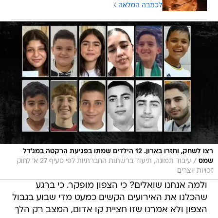
לכתבה המלאה
רצו לשחק, וחזרו בארון. 12 הילדים שמתו בפגיעת הרקטה במג'דל
/
שמס
עיבוד תמונה, תיעוד ברשתות החברתיות לפי סעיף 27 א' לחוק
זכויות יוצרים
ולמה אנחנו שואלים? כי הצפון מופקר. כי ברגע
שהכלנו את האירועים הקשים כמעט מדי שבוע בגבול
הצפון ולא אמרנו שזו חציית קו אדום, המצב רק הלך