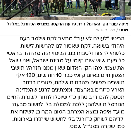
איפה עובר הקו האדום? זירת פגיעת הרקטה במגרש הכדורגל במג'דל
/
שמס
שלומי גבאי
הביטוי "לעולם לא עוד" מתאר לקח שלמד העם
היהודי בשואה, לקח שאסור לנו להרשות לישות
כלשהי לרצוח ולטבוח בנו. הביטוי הזה מהדהד בראשי
כל פעם שיש איום קיומי על מדינת ישראל, ואני שואל
את עצמי: מהו הקו האדום שאין ממנו חזרה? תושבי
הצפון חיים באיום קיומי כבר 10 חודשים, 120 אלף
תושבים מפונים מהבתים שלהם, פזורים ברחבי
הארץ כ"זרים בארצם", וממתינים לרגע שהמדינה
תספק להם די ביטחון כדי שיוכלו לחזור לשגרת החיים
הנורמלית שלהם; ללכת למכולת בלי לחשוב מבעוד
מועד איפה נמצא המרחב המוגן הקרוב; לשלוח את
ילדיהם לשחק כדורגל בלי לחשוש שיחזרו בארונות,
כמו שקרה במג'דל שמס.