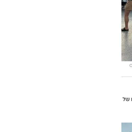
 Oded
ו של