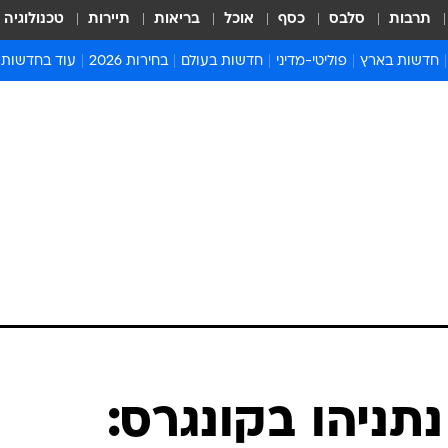
תרבות
סלבס
כסף
אוכל
בריאות
תיירות
טכנולוגיה
חדשות בארץ
פוליטי-מדיני
חדשות בעולם
בחירות 2026
עוד בחדשות
אירועים בארץ
פוליטיקה וממשל
המזרח התיכון
דעות ופרשנויו
חדשות פלילים ומשפט
יחסי חוץ
אירופה
סרי ושלזינגר
חינוך
אמריקה
פרויקטים מיוח
ישראלים בחו"ל
אסיה והפסיפיק
אסור לפספס
בריאות
אפריקה
מדע וסביבה
חברה ורווחה
הנחיות פיקוד 
ארכיון מדורים
זמני כניסת ש
לוח חופשות וח
לוח שנה
חדשות יהדות
תניהו בקונגרס:
חדשות המשפ